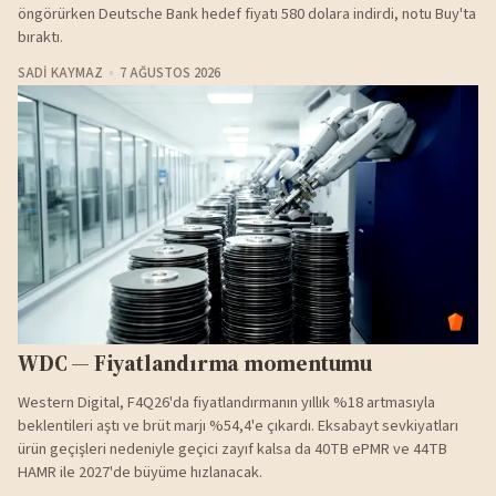
öngörürken Deutsche Bank hedef fiyatı 580 dolara indirdi, notu Buy'ta
bıraktı.
SADI KAYMAZ
7 AĞUSTOS 2026
WDC — Fiyatlandırma momentumu
Western Digital, F4Q26'da fiyatlandırmanın yıllık %18 artmasıyla
beklentileri aştı ve brüt marjı %54,4'e çıkardı. Eksabayt sevkiyatları
ürün geçişleri nedeniyle geçici zayıf kalsa da 40TB ePMR ve 44TB
HAMR ile 2027'de büyüme hızlanacak.