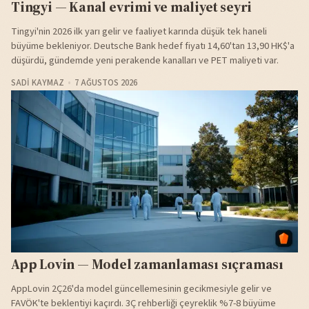
Tingyi — Kanal evrimi ve maliyet seyri
Tingyi'nin 2026 ilk yarı gelir ve faaliyet karında düşük tek haneli
büyüme bekleniyor. Deutsche Bank hedef fiyatı 14,60'tan 13,90 HK$'a
düşürdü, gündemde yeni perakende kanalları ve PET maliyeti var.
SADI KAYMAZ
7 AĞUSTOS 2026
App Lovin — Model zamanlaması sıçraması
AppLovin 2Ç26'da model güncellemesinin gecikmesiyle gelir ve
FAVÖK'te beklentiyi kaçırdı. 3Ç rehberliği çeyreklik %7-8 büyüme