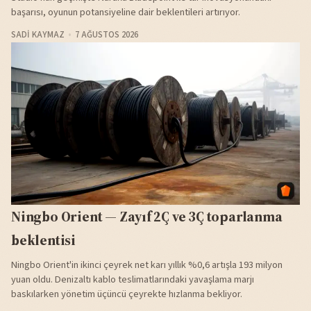
başarısı, oyunun potansiyeline dair beklentileri artırıyor.
SADI KAYMAZ
7 AĞUSTOS 2026
Ningbo Orient — Zayıf 2Ç ve 3Ç toparlanma
beklentisi
Ningbo Orient'in ikinci çeyrek net karı yıllık %0,6 artışla 193 milyon
yuan oldu. Denizaltı kablo teslimatlarındaki yavaşlama marjı
baskılarken yönetim üçüncü çeyrekte hızlanma bekliyor.