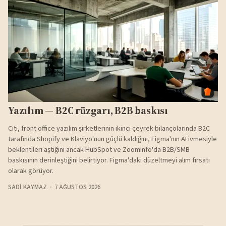
Yazılım — B2C rüzgarı, B2B baskısı
Citi, front office yazılım şirketlerinin ikinci çeyrek bilançolarında B2C
tarafında Shopify ve Klaviyo'nun güçlü kaldığını, Figma'nın AI ivmesiyle
beklentileri aştığını ancak HubSpot ve ZoomInfo'da B2B/SMB
baskısının derinleştiğini belirtiyor. Figma'daki düzeltmeyi alım fırsatı
olarak görüyor.
SADI KAYMAZ
7 AĞUSTOS 2026