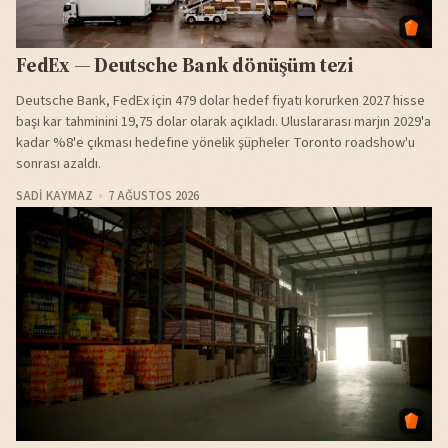
FedEx — Deutsche Bank dönüşüm tezi
Deutsche Bank, FedEx için 479 dolar hedef fiyatı korurken 2027 hisse
başı kar tahminini 19,75 dolar olarak açıkladı. Uluslararası marjın 2029'a
kadar %8'e çıkması hedefine yönelik şüpheler Toronto roadshow'u
sonrası azaldı.
SADI KAYMAZ
7 AĞUSTOS 2026