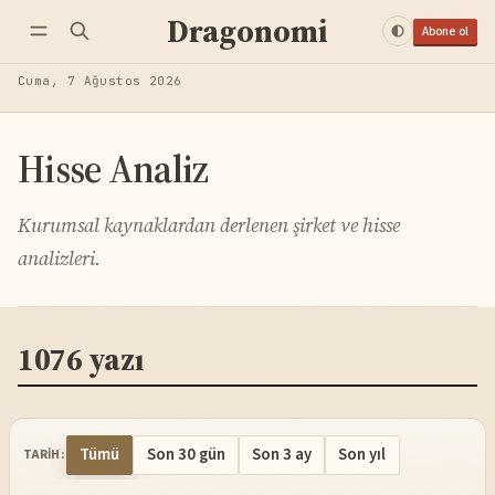
Dragonomi
Abone ol
Cuma, 7 Ağustos 2026
Hisse Analiz
Kurumsal kaynaklardan derlenen şirket ve hisse
analizleri.
1076 yazı
Tümü
Son 30 gün
Son 3 ay
Son yıl
TARIH: