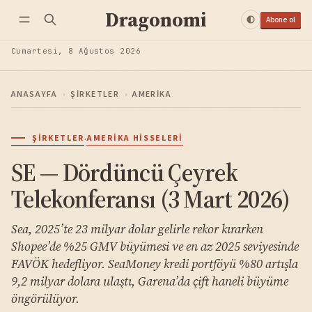
Dragonomi
Abone ol
Cumartesi, 8 Ağustos 2026
ANASAYFA
›
ŞIRKETLER
›
AMERIKA
·
ŞIRKETLER
AMERIKA HISSELERI
SE — Dördüncü Çeyrek
Telekonferansı (3 Mart 2026)
Sea, 2025’te 23 milyar dolar gelirle rekor kırarken
Shopee’de %25 GMV büyümesi ve en az 2025 seviyesinde
FAVÖK hedefliyor. SeaMoney kredi portföyü %80 artışla
9,2 milyar dolara ulaştı, Garena’da çift haneli büyüme
öngörülüyor.