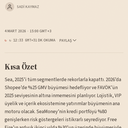
SADI KAYMAZ
4 MART 2026
15:00 GMT+3
1 DK OKUMA
PAYLAŞ
↻ 12:33 GMT+3
Kısa Özet
Sea, 2025’i tüm segmentlerde rekorlarla kapattı. 2026’da
Shopee’de %25 GMV büyümesi hedefliyor ve FAVÖK’ün
2025 seviyesinin altına inmemesini planlıyor. Lojistik, VIP
üyelik ve içerik ekosistemine yatırımlar büyümenin ana
motoru olacak. SeaMoney’nin kredi portföyü %80
genişlerken risk göstergeleri istikrarlı seyrediyor. Free
Fire’ın ardışık ikinci yılda %30’un üzerinde büyümesiyle