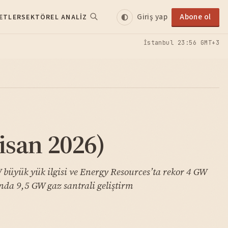
Giriş yap
Abone ol
ETLER
SEKTÖREL ANALIZ
İstanbul
23:56 GMT+3
isan 2026)
 büyük yük ilgisi ve Energy Resources’ta rekor 4 GW
nda 9,5 GW gaz santrali geliştirm