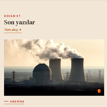
DEVAM ET
Son yazılar
Tüm akış →
AMERIKA