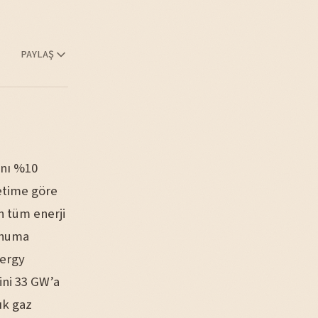
PAYLAŞ
ını %10
netime göre
n tüm enerji
konuma
nergy
ini 33 GW’a
ık gaz