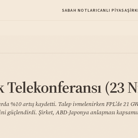
SABAH NOTLARI
CANLI PIYASA
ŞIRK
 Telekonferansı (23 N
rda %10 artış kaydetti. Talep ivmelenirken FPL’de 21 GW
rini güçlendirdi. Şirket, ABD-Japonya anlaşması kapsamı