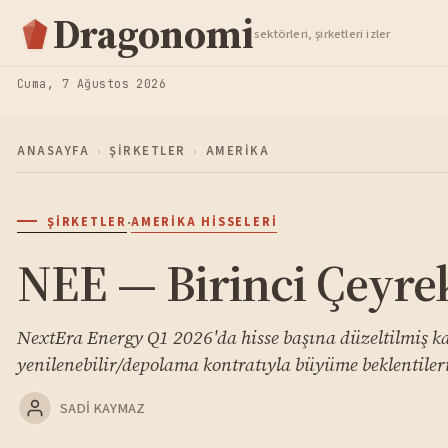
Hisse Analiz
Dragonomi
sektörleri, şirketleri izler
TAKIP ET
Cuma, 7 Ağustos 2026
ANASAYFA
›
ŞIRKETLER
›
AMERIKA
·
ŞIRKETLER
AMERIKA HISSELERI
NEE — Birinci Çeyrek
NextEra Energy Q1 2026'da hisse başına düzeltilmiş ka
yenilenebilir/depolama kontratıyla büyüme beklentile
SADI KAYMAZ