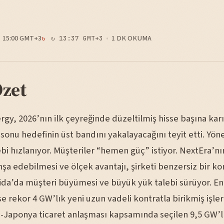
15:00 GMT+3
1 DK OKUMA
↻ 13:37 GMT+3
Özet
gy, 2026’nın ilk çeyreğinde düzeltilmiş hisse başına kar
l sonu hedefinin üst bandını yakalayacağını teyit etti. Yö
ebi hızlanıyor. Müşteriler “hemen güç” istiyor. NextEra’nı
inşa edebilmesi ve ölçek avantajı, şirketi benzersiz bir 
orida’da müşteri büyümesi ve büyük yük talebi sürüyor. E
e rekor 4 GW’lık yeni uzun vadeli kontratla birikmiş işler
D-Japonya ticaret anlaşması kapsamında seçilen 9,5 GW’l