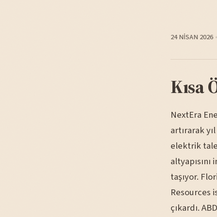
24 NISAN 2026
Kısa 
NextEra Ener
artırarak yı
elektrik tal
altyapısını 
taşıyor. Fl
Resources is
çıkardı. AB