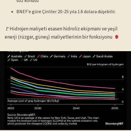
söz konusu
BNEF'e göre Çinliler 20-25 yıla 1.6 dolara düşebilir.
🚩Hidrojen maliyeti esasen hidroliz ekipmanı ve yeşil
enerji (rüzgar, güneş) maliyetlerinin bir fonksiyonu