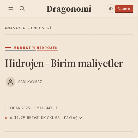
Dragonomi
Abone ol
ANASAYFA
›
ENDÜSTRI
·
ENDÜSTRI
HIDROJEN
Hidrojen - Birim maliyetler
SADI KAYMAZ
11 OCAK 2025
12:34 GMT+3
1 DK OKUMA
PAYLAŞ
↻ 16:29 GMT+3