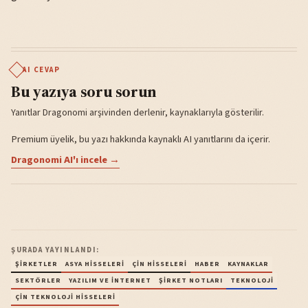
AI CEVAP
Bu yazıya soru sorun
Yanıtlar Dragonomi arşivinden derlenir, kaynaklarıyla gösterilir.
Premium üyelik, bu yazı hakkında kaynaklı AI yanıtlarını da içerir.
Dragonomi AI'ı incele →
ŞURADA YAYINLANDI:
ŞIRKETLER
ASYA HISSELERI
ÇIN HISSELERI
HABER
KAYNAKLAR
SEKTÖRLER
YAZILIM VE İNTERNET
ŞIRKET NOTLARI
TEKNOLOJI
ÇIN TEKNOLOJI HISSELERI