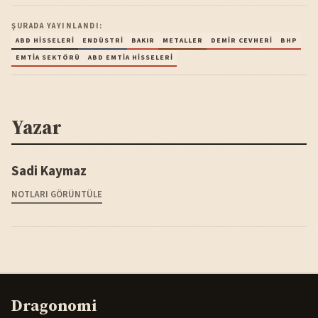
ŞURADA YAYINLANDI:
ABD HISSELERI
ENDÜSTRI
BAKIR
METALLER
DEMIR CEVHERI
BHP
EMTIA SEKTÖRÜ
ABD EMTIA HISSELERI
Yazar
Sadi Kaymaz
NOTLARI GÖRÜNTÜLE
Dragonomi