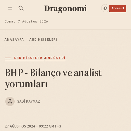
Dragonomi
Abone ol
Cuma, 7 Ağustos 2026
ANASAYFA
›
ABD HISSELERI
·
ABD HISSELERI
ENDÜSTRI
BHP - Bilanço ve analist
yorumları
SADI KAYMAZ
27 AĞUSTOS 2024
09:22 GMT+3