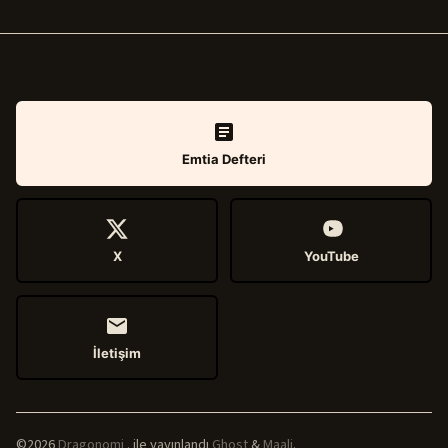
Emtia Defteri
X
YouTube
İletişim
©2026
Dragonomi
.
ile yayınlandı
Ghost
&
Maali
.