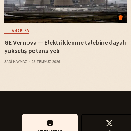
AMERIKA
GE Vernova — Elektriklenme talebine dayalı
yükseliş potansiyeli
SADI KAYMAZ
23 TEMMUZ 2026
Emtia Defteri
X