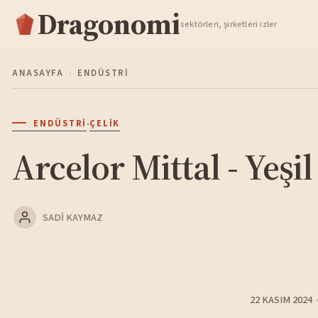
Dragonomi
TAKIP ET
sektörleri, şirketleri izler
ANASAYFA
›
ENDÜSTRI
·
ENDÜSTRI
ÇELIK
Arcelor Mittal - Yeşil
SADI KAYMAZ
22 KASIM 2024