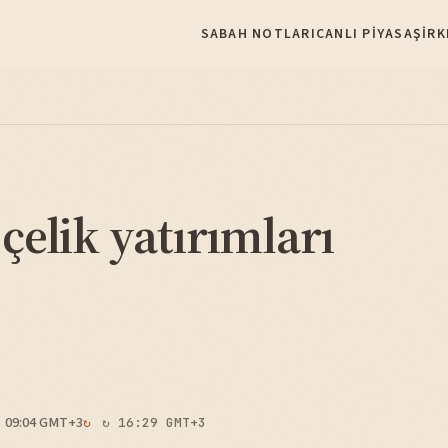
SABAH NOTLARI
CANLI PIYASA
ŞIRK
 çelik yatırımları
09:04 GMT+3
↻ 16:29 GMT+3