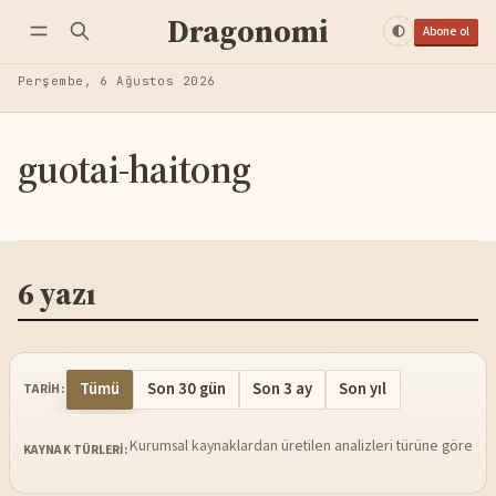
Dragonomi
Abone ol
Perşembe, 6 Ağustos 2026
guotai-haitong
6 yazı
Tümü
Son 30 gün
Son 3 ay
Son yıl
TARIH:
Kurumsal kaynaklardan üretilen analizleri türüne göre sü
KAYNAK TÜRLERI: