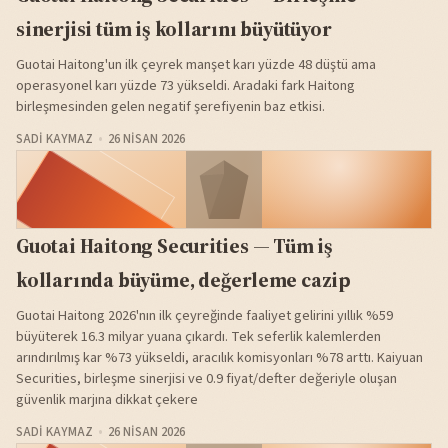
sinerjisi tüm iş kollarını büyütüyor
Guotai Haitong'un ilk çeyrek manşet karı yüzde 48 düştü ama
operasyonel karı yüzde 73 yükseldi. Aradaki fark Haitong
birleşmesinden gelen negatif şerefiyenin baz etkisi.
SADI KAYMAZ
26 NISAN 2026
Guotai Haitong Securities — Tüm iş
kollarında büyüme, değerleme cazip
Guotai Haitong 2026'nın ilk çeyreğinde faaliyet gelirini yıllık %59
büyüterek 16.3 milyar yuana çıkardı. Tek seferlik kalemlerden
arındırılmış kar %73 yükseldi, aracılık komisyonları %78 arttı. Kaiyuan
Securities, birleşme sinerjisi ve 0.9 fiyat/defter değeriyle oluşan
güvenlik marjına dikkat çekere
SADI KAYMAZ
26 NISAN 2026