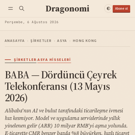
Dragonomi
Abone ol
Perşembe, 6 Ağustos 2026
ANASAYFA
›
ŞIRKETLER
›
ASYA
›
HONG KONG
·
ŞIRKETLER
ASYA HISSELERI
BABA — Dördüncü Çeyrek
Telekonferansı (13 Mayıs
2026)
Alibaba'nın AI ve bulut tarafındaki ticarileşme ivmesi
hız kesmiyor. Model ve uygulama servislerinde yıllık
yinelenen gelir (ARR) 10 milyar RMB'yi aşma yolunda.
E-ticarette CMR benzer bazda %8 büyürken, hızlı ticaret