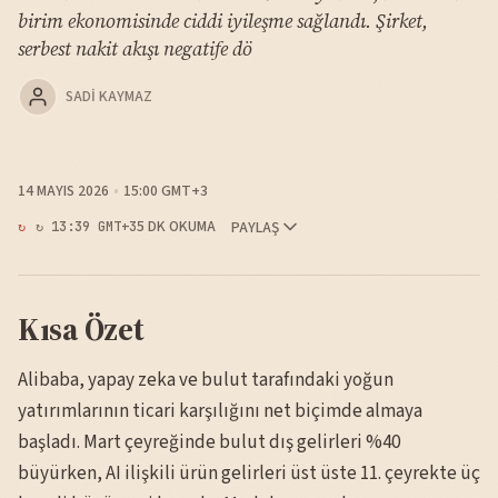
birim ekonomisinde ciddi iyileşme sağlandı. Şirket,
serbest nakit akışı negatife dö
SADI KAYMAZ
14 MAYIS 2026
15:00 GMT+3
5 DK OKUMA
PAYLAŞ
↻ 13:39 GMT+3
Kısa Özet
Alibaba, yapay zeka ve bulut tarafındaki yoğun
yatırımlarının ticari karşılığını net biçimde almaya
başladı. Mart çeyreğinde bulut dış gelirleri %40
büyürken, AI ilişkili ürün gelirleri üst üste 11. çeyrekte üç