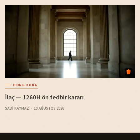
HONG KONG
İlaç — 1260H ön tedbir kararı
SADI KAYMAZ
10 AĞUSTOS 2026