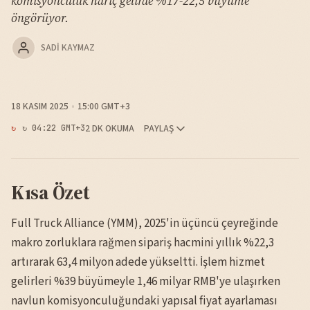
komisyonculuk hariç gelirde %17-22,5 büyüme
öngörüyor.
SADI KAYMAZ
18 KASIM 2025
15:00 GMT+3
2 DK OKUMA
PAYLAŞ
↻ 04:22 GMT+3
Kısa Özet
Full Truck Alliance (YMM), 2025'in üçüncü çeyreğinde
makro zorluklara rağmen sipariş hacmini yıllık %22,3
artırarak 63,4 milyon adede yükseltti. İşlem hizmet
gelirleri %39 büyümeyle 1,46 milyar RMB'ye ulaşırken
navlun komisyonculuğundaki yapısal fiyat ayarlaması