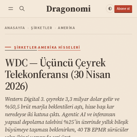
Dragonomi
Abone ol
ANASAYFA
›
ŞIRKETLER
›
AMERIKA
·
ŞIRKETLER
AMERIKA HISSELERI
WDC — Üçüncü Çeyrek
Telekonferansı (30 Nisan
2026)
Western Digital 3. çeyrekte 3,3 milyar dolar gelir ve
%50,5 brüt marjla beklentileri aştı, hisse başı kar
neredeyse iki katına çıktı. Agentic AI ve inferansın
yapısal depolama talebini %25’in üzerinde yıllık bileşik
büyümeye taşıması beklenirken, 40 TB EPMR sürücüler