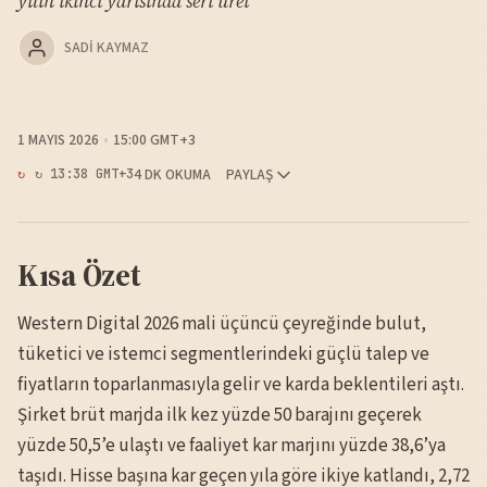
yılın ikinci yarısında seri üret
SADI KAYMAZ
1 MAYIS 2026
15:00 GMT+3
4 DK OKUMA
PAYLAŞ
↻ 13:38 GMT+3
Kısa Özet
Western Digital 2026 mali üçüncü çeyreğinde bulut,
tüketici ve istemci segmentlerindeki güçlü talep ve
fiyatların toparlanmasıyla gelir ve karda beklentileri aştı.
Şirket brüt marjda ilk kez yüzde 50 barajını geçerek
yüzde 50,5’e ulaştı ve faaliyet kar marjını yüzde 38,6’ya
taşıdı. Hisse başına kar geçen yıla göre ikiye katlandı, 2,72