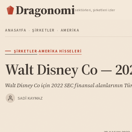
Dragonomi
TAKIP ET
sektörleri, şirketleri izler
ANASAYFA
›
ŞIRKETLER
›
AMERIKA
·
ŞIRKETLER
AMERIKA HISSELERI
Walt Disney Co — 20
Walt Disney Co için 2022 SEC finansal alanlarının Tü
SADI KAYMAZ