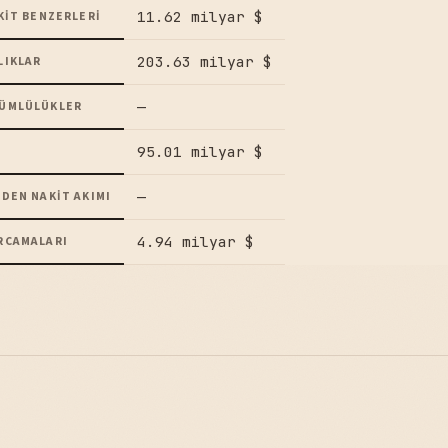
11.62 milyar $
KIT BENZERLERI
203.63 milyar $
LIKLAR
—
ÜMLÜLÜKLER
95.01 milyar $
—
DEN NAKIT AKIMI
4.94 milyar $
RCAMALARI