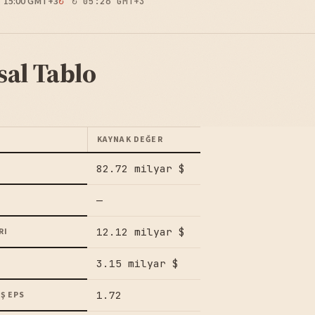
15:00 GMT+3
↻ 05:26 GMT+3
sal Tablo
KAYNAK DEĞER
82.72 milyar $
—
12.12 milyar $
RI
3.15 milyar $
1.72
Ş EPS