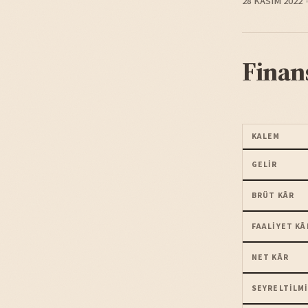
28 KASIM 2022
Finan
KALEM
GELIR
BRÜT KÂR
FAALIYET KÂ
NET KÂR
SEYRELTILMI