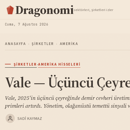
Hisse Analiz
Dragonomi
sektörleri, şirketleri izler
TAKIP ET
Cuma, 7 Ağustos 2026
ANASAYFA
›
ŞIRKETLER
›
AMERIKA
·
ŞIRKETLER
AMERIKA HISSELERI
Vale — Üçüncü Çeyre
Vale, 2025'in üçüncü çeyreğinde demir cevheri üretimin
primleri artırdı. Yönetim, olağanüstü temettü sinyali 
SADI KAYMAZ