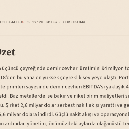
15:00 GMT+3
3 DK OKUMA
↻ 17:28 GMT+3
Özet
in üçüncü çeyreğinde demir cevheri üretimini 94 milyon t
18'den bu yana en yüksek çeyreklik seviyeye ulaştı. Portf
ite primleri sayesinde demir cevheri EBITDA'sı yaklaşık 4
ldi. Baz metallerde ise bakır ve nikel birim maliyetleri s
. Şirket 2,6 milyar dolar serbest nakit akışı yarattı ve ge
,6 milyar dolara indirdi. Güçlü nakit akışı ve operasyonel
n ardından yönetim, önümüzdeki aylarda olağanüstü t