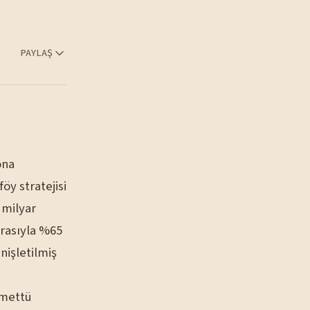
PAYLAŞ
ona
öy stratejisi
 milyar
ırasıyla %65
nişletilmiş
emettü