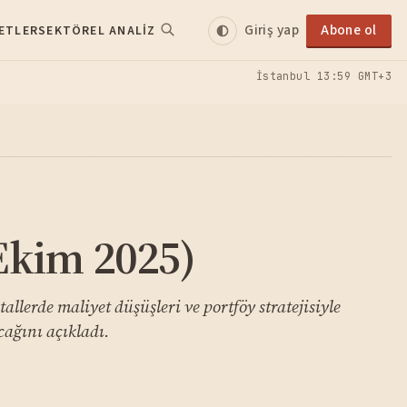
Giriş yap
Abone ol
ETLER
SEKTÖREL ANALIZ
İstanbul
13:59 GMT+3
Ekim 2025)
lerde maliyet düşüşleri ve portföy stratejisiyle
cağını açıkladı.