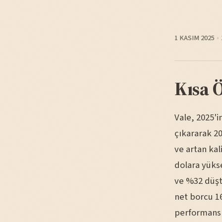
1 KASIM 2025
Kısa 
Vale, 2025'
çıkararak 20
ve artan kal
dolara yükse
ve %32 düştü
net borcu 16
performansı