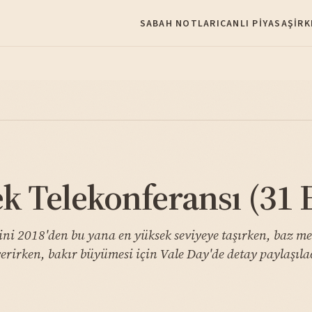
SABAH NOTLARI
CANLI PIYASA
ŞIRK
k Telekonferansı (31 
i 2018'den bu yana en yüksek seviyeye taşırken, baz metal
verirken, bakır büyümesi için Vale Day'de detay paylaşıla