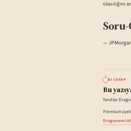
olasılığını ar
Soru-
— JPMorgan a
AI CEVAP
Bu yazıy
Yanıtlar Drago
Premium üyelik
Dragonomi AI'