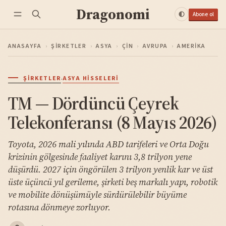
Dragonomi
Abone ol
ANASAYFA
›
ŞIRKETLER
›
ASYA
›
ÇIN
›
AVRUPA
›
AMERIKA
·
ŞIRKETLER
ASYA HISSELERI
TM — Dördüncü Çeyrek
Telekonferansı (8 Mayıs 2026)
Toyota, 2026 mali yılında ABD tarifeleri ve Orta Doğu
krizinin gölgesinde faaliyet karını 3,8 trilyon yene
düşürdü. 2027 için öngörülen 3 trilyon yenlik kar ve üst
üste üçüncü yıl gerileme, şirketi beş markalı yapı, robotik
ve mobilite dönüşümüyle sürdürülebilir büyüme
rotasına dönmeye zorluyor.