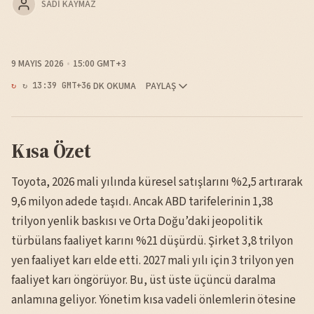
SADI KAYMAZ
9 MAYIS 2026
15:00 GMT+3
6 DK OKUMA
PAYLAŞ
↻ 13:39 GMT+3
Kısa Özet
Toyota, 2026 mali yılında küresel satışlarını %2,5 artırarak
9,6 milyon adede taşıdı. Ancak ABD tarifelerinin 1,38
trilyon yenlik baskısı ve Orta Doğu’daki jeopolitik
türbülans faaliyet karını %21 düşürdü. Şirket 3,8 trilyon
yen faaliyet karı elde etti. 2027 mali yılı için 3 trilyon yen
faaliyet karı öngörüyor. Bu, üst üste üçüncü daralma
anlamına geliyor. Yönetim kısa vadeli önlemlerin ötesine