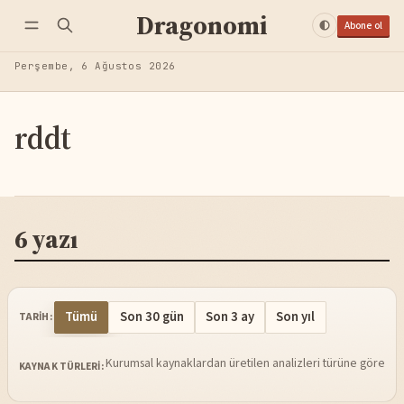
Dragonomi
Abone ol
Perşembe, 6 Ağustos 2026
rddt
6 yazı
Tümü
Son 30 gün
Son 3 ay
Son yıl
TARIH:
Kurumsal kaynaklardan üretilen analizleri türüne göre sü
KAYNAK TÜRLERI: