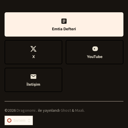
Emtia Defteri
X
YouTube
İletişim
©2026
Dragonomi
.
ile yayınlandı
Ghost
&
Maali
.