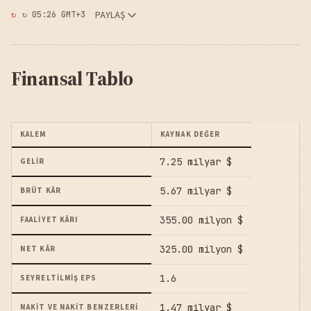
PAYLAŞ
↻ 05:26 GMT+3
Finansal Tablo
KALEM
KAYNAK DEĞER
7.25 milyar $
GELIR
5.67 milyar $
BRÜT KÂR
355.00 milyon $
FAALIYET KÂRI
325.00 milyon $
NET KÂR
1.6
SEYRELTILMIŞ EPS
1.47 milyar $
NAKIT VE NAKIT BENZERLERI