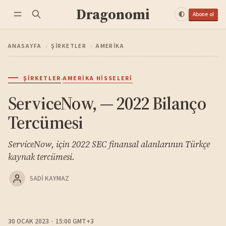
Dragonomi
Abone ol
ANASAYFA
›
ŞIRKETLER
›
AMERIKA
·
ŞIRKETLER
AMERIKA HISSELERI
ServiceNow, — 2022 Bilanço
Tercümesi
ServiceNow, için 2022 SEC finansal alanlarının Türkçe
kaynak tercümesi.
SADI KAYMAZ
30 OCAK 2023
15:00 GMT+3