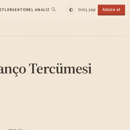
Giriş yap
Abone ol
ETLER
SEKTÖREL ANALIZ
nço Tercümesi