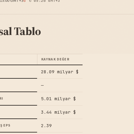
15:00 GMT+3
↻ 05:26 GMT+3
sal Tablo
KAYNAK DEĞER
28.09 milyar $
—
5.01 milyar $
RI
3.44 milyar $
2.39
Ş EPS