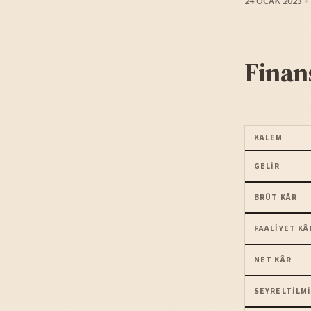
24 OCAK 2023
Finan
KALEM
GELIR
BRÜT KÂR
FAALIYET KÂ
NET KÂR
SEYRELTILMI