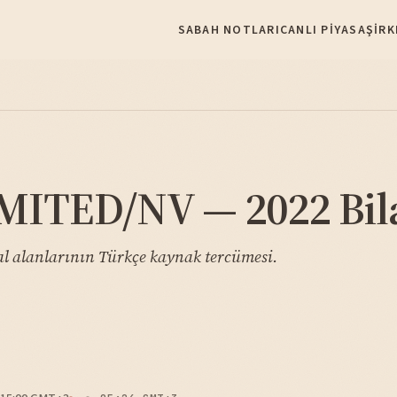
SABAH NOTLARI
CANLI PIYASA
ŞIRK
TED/NV — 2022 Bila
lanlarının Türkçe kaynak tercümesi.