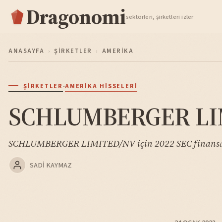
Dragonomi
TAKIP ET
sektörleri, şirketleri izler
ANASAYFA
›
ŞIRKETLER
›
AMERIKA
·
ŞIRKETLER
AMERIKA HISSELERI
SCHLUMBERGER LIMI
SCHLUMBERGER LIMITED/NV için 2022 SEC finansal a
SADI KAYMAZ