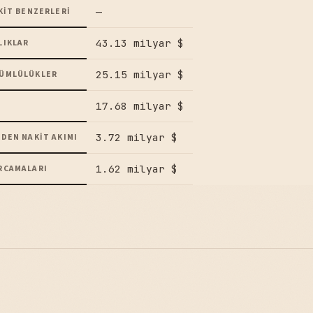
—
KIT BENZERLERI
43.13 milyar $
LIKLAR
25.15 milyar $
ÜMLÜLÜKLER
17.68 milyar $
3.72 milyar $
DEN NAKIT AKIMI
1.62 milyar $
RCAMALARI