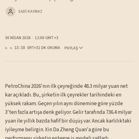
SADI KAYMAZ
30 NISAN 2026
12:00 GMT+3
1 DK OKUMA
PAYLAŞ
↻ 13:38 GMT+3
PetroChina 2026'nın ilk çeyreğinde 48.3 milyar yuan net
kar açıkladı. Bu, şirketin ilk çeyrekler tarihindeki en
yüksek rakam. Geçen yılın aynı dönemine göre yüzde
3'ten fazla artışa denk geliyor. Gelir tarafında 736.4 milyar
yuan ile yıllık bazda hafif bir düşüş var. Ancak karlılıktaki
iyileşme belirgin. Xin Da Zheng Quan'a göre bu
performansı şirketin entegre iş modeli sağladı.