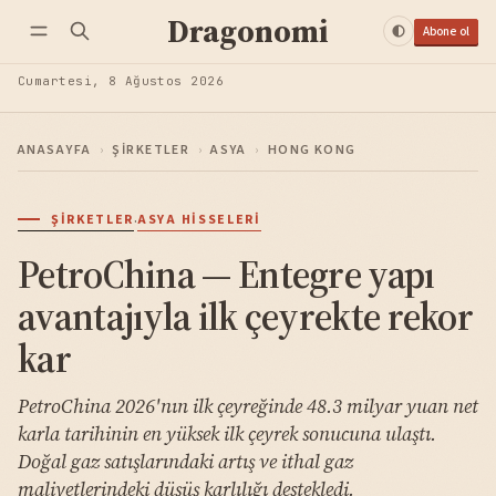
Dragonomi
Abone ol
Cumartesi, 8 Ağustos 2026
ANASAYFA
›
ŞIRKETLER
›
ASYA
›
HONG KONG
·
ŞIRKETLER
ASYA HISSELERI
PetroChina — Entegre yapı
avantajıyla ilk çeyrekte rekor
kar
PetroChina 2026'nın ilk çeyreğinde 48.3 milyar yuan net
karla tarihinin en yüksek ilk çeyrek sonucuna ulaştı.
Doğal gaz satışlarındaki artış ve ithal gaz
maliyetlerindeki düşüş karlılığı destekledi.