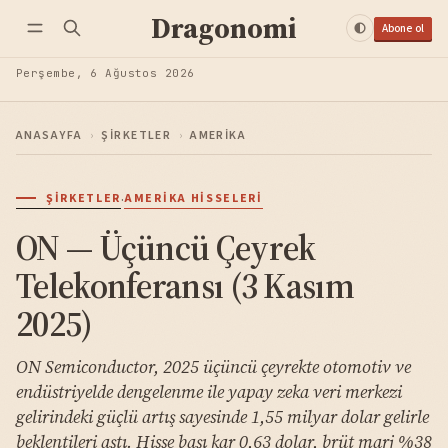
Dragonomi
Abone ol
Perşembe, 6 Ağustos 2026
ANASAYFA
›
ŞIRKETLER
›
AMERIKA
·
ŞIRKETLER
AMERIKA HISSELERI
ON — Üçüncü Çeyrek
Telekonferansı (3 Kasım
2025)
ON Semiconductor, 2025 üçüncü çeyrekte otomotiv ve
endüstriyelde dengelenme ile yapay zeka veri merkezi
gelirindeki güçlü artış sayesinde 1,55 milyar dolar gelirle
beklentileri aştı. Hisse başı kar 0,63 dolar, brüt marj %38