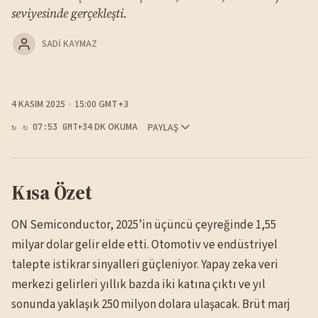
seviyesinde gerçekleşti.
SADI KAYMAZ
4 KASIM 2025
15:00 GMT+3
4 DK OKUMA
PAYLAŞ
↻ 07:53 GMT+3
Kısa Özet
ON Semiconductor, 2025’in üçüncü çeyreğinde 1,55
milyar dolar gelir elde etti. Otomotiv ve endüstriyel
talepte istikrar sinyalleri güçleniyor. Yapay zeka veri
merkezi gelirleri yıllık bazda iki katına çıktı ve yıl
sonunda yaklaşık 250 milyon dolara ulaşacak. Brüt marj