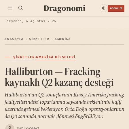
Dragonomi
Abone ol
Perşembe, 6 Ağustos 2026
ANASAYFA
›
ŞIRKETLER
›
AMERIKA
·
ŞIRKETLER
AMERIKA HISSELERI
Halliburton — Fracking
kaynaklı Q2 kazanç desteği
Halliburton'un Q2 sonuçlarının Kuzey Amerika fracking
faaliyetlerindeki toparlanma sayesinde beklentinin hafif
üzerinde gelmesi bekleniyor. Orta Doğu operasyonlarının
da Q3 sonunda normale dönmesi öngörülüyor.
SADI KAYMAZ