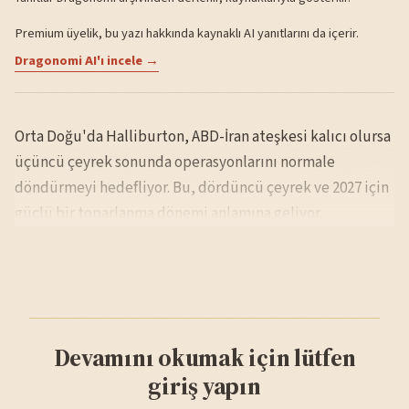
Premium üyelik, bu yazı hakkında kaynaklı AI yanıtlarını da içerir.
Dragonomi AI'ı incele →
Orta Doğu'da Halliburton, ABD-İran ateşkesi kalıcı olursa
üçüncü çeyrek sonunda operasyonlarını normale
döndürmeyi hedefliyor. Bu, dördüncü çeyrek ve 2027 için
güçlü bir toparlanma dönemi anlamına geliyor.
Devamını okumak için lütfen
giriş yapın