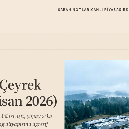
SABAH NOTLARI
CANLI PIYASA
ŞIRK
 Çeyrek
isan 2026)
doları aştı, yapay zeka
ng altyapısına agresif