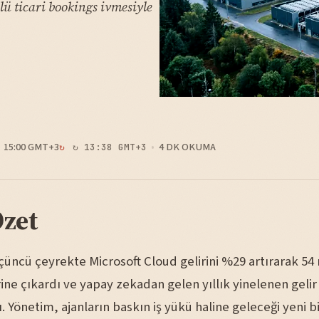
ü ticari bookings ivmesiyle
15:00 GMT+3
4 DK OKUMA
↻ 13:38 GMT+3
Özet
çüncü çeyrekte Microsoft Cloud gelirini %29 artırarak 54 
ine çıkardı ve yapay zekadan gelen yıllık yinelenen gelir
ı. Yönetim, ajanların baskın iş yükü haline geleceği yeni b