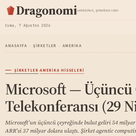
Hisse Analiz
Dragonomi
sektörleri, şirketleri izler
TAKIP ET
Cuma, 7 Ağustos 2026
ANASAYFA
›
ŞIRKETLER
›
AMERIKA
·
ŞIRKETLER
AMERIKA HISSELERI
Microsoft — Üçüncü
Telekonferansı (29 N
Microsoft'un üçüncü çeyreğinde bulut geliri 54 milyar 
ARR'si 37 milyar dolara ulaştı. Şirket agentic computi