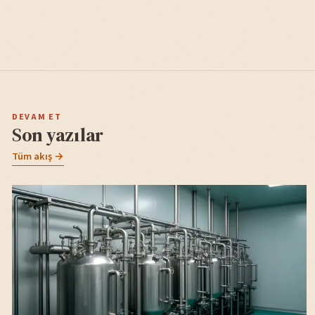
DEVAM ET
Son yazılar
Tüm akış →