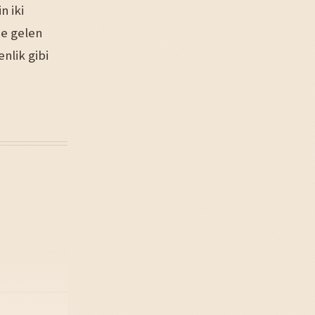
n iki
de gelen
nlik gibi