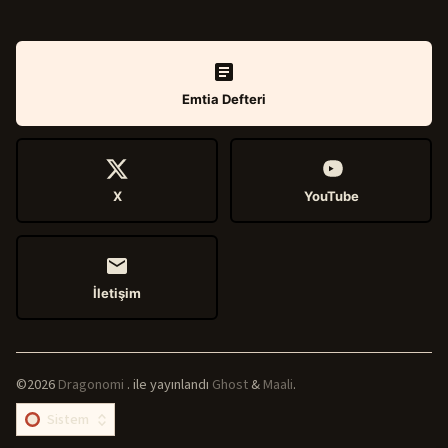
Emtia Defteri
X
YouTube
İletişim
©2026
Dragonomi
.
ile yayınlandı
Ghost
&
Maali
.