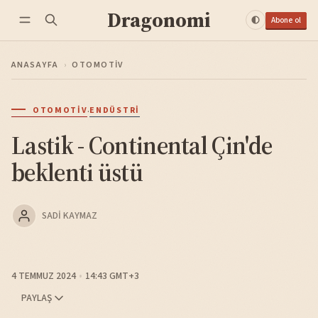
Dragonomi
Abone ol
ANASAYFA
›
OTOMOTIV
·
OTOMOTIV
ENDÜSTRI
Lastik - Continental Çin'de
beklenti üstü
SADI KAYMAZ
4 TEMMUZ 2024
14:43 GMT+3
PAYLAŞ