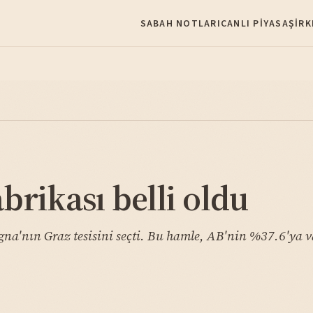
SABAH NOTLARI
CANLI PIYASA
ŞIRK
brikası belli oldu
gna'nın Graz tesisini seçti. Bu hamle, AB'nin %37.6'ya v