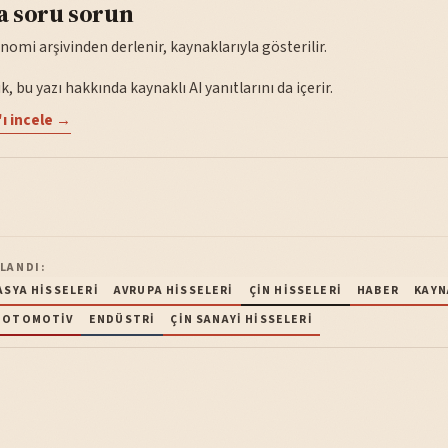
a soru sorun
nomi arşivinden derlenir, kaynaklarıyla gösterilir.
, bu yazı hakkında kaynaklı AI yanıtlarını da içerir.
ı incele →
LANDI:
ASYA HISSELERI
AVRUPA HISSELERI
ÇIN HISSELERI
HABER
KAYN
OTOMOTIV
ENDÜSTRI
ÇIN SANAYI HISSELERI