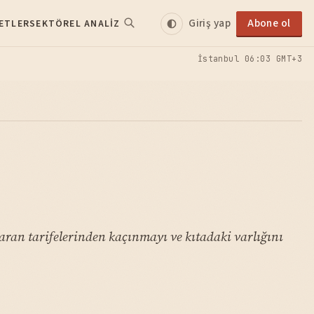
Giriş yap
Abone ol
ETLER
SEKTÖREL ANALIZ
İstanbul
06:03 GMT+3
aran tarifelerinden kaçınmayı ve kıtadaki varlığını