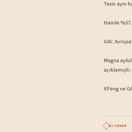
Tesis aynı ha
Hamle %37.6
GAC Avrupa’
Magna eylül
açıklamıştı.
XPeng ve GAC
AI CEVAP