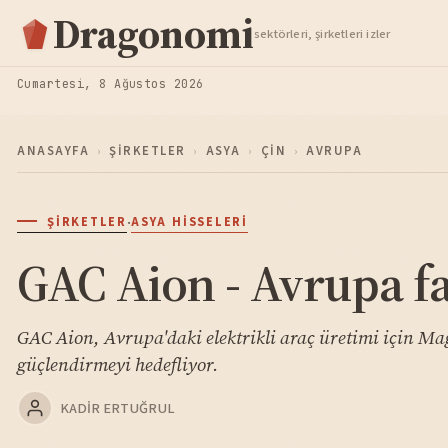
Hisse Analiz
Dragonomi
sektörleri, şirketleri izler
TAKIP ET
Cumartesi, 8 Ağustos 2026
ANASAYFA
›
ŞIRKETLER
›
ASYA
›
ÇIN
›
AVRUPA
·
ŞIRKETLER
ASYA HISSELERI
GAC Aion - Avrupa fa
GAC Aion, Avrupa'daki elektrikli araç üretimi için Ma
güçlendirmeyi hedefliyor.
KADIR ERTUĞRUL