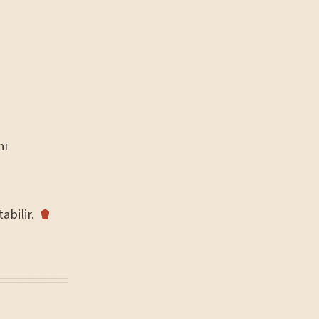
nı
abilir.