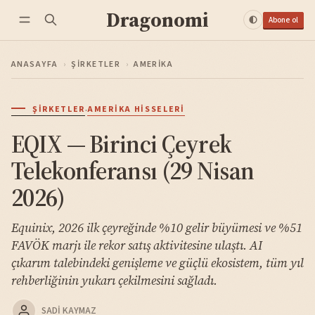
Dragonomi
Abone ol
ANASAYFA
›
ŞIRKETLER
›
AMERIKA
·
ŞIRKETLER
AMERIKA HISSELERI
EQIX — Birinci Çeyrek
Telekonferansı (29 Nisan
2026)
Equinix, 2026 ilk çeyreğinde %10 gelir büyümesi ve %51
FAVÖK marjı ile rekor satış aktivitesine ulaştı. AI
çıkarım talebindeki genişleme ve güçlü ekosistem, tüm yıl
rehberliğinin yukarı çekilmesini sağladı.
SADI KAYMAZ