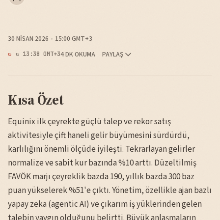
30 NISAN 2026
15:00 GMT+3
4 DK OKUMA
PAYLAŞ
↻ 13:38 GMT+3
Kısa Özet
Equinix ilk çeyrekte güçlü talep ve rekor satış
aktivitesiyle çift haneli gelir büyümesini sürdürdü,
karlılığını önemli ölçüde iyileşti. Tekrarlayan gelirler
normalize ve sabit kur bazında %10 arttı. Düzeltilmiş
FAVÖK marjı çeyreklik bazda 190, yıllık bazda 300 baz
puan yükselerek %51'e çıktı. Yönetim, özellikle ajan bazlı
yapay zeka (agentic AI) ve çıkarım iş yüklerinden gelen
talebin yaygın olduğunu belirtti. Büyük anlaşmaların