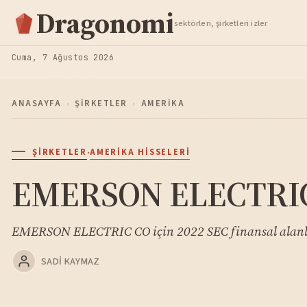
Hisse Analiz
Dragonomi
sektörleri, şirketleri izler
TAKIP ET
Cuma, 7 Ağustos 2026
ANASAYFA
›
ŞIRKETLER
›
AMERIKA
·
ŞIRKETLER
AMERIKA HISSELERI
EMERSON ELECTRIC 
EMERSON ELECTRIC CO için 2022 SEC finansal alanla
SADI KAYMAZ