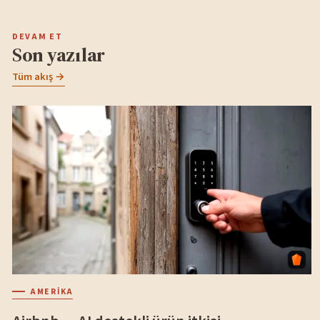
DEVAM ET
Son yazılar
Tüm akış →
AMERIKA