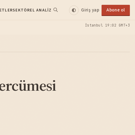
Giriş yap
Abone ol
ETLER
SEKTÖREL ANALIZ
İstanbul
19:02 GMT+3
ercümesi