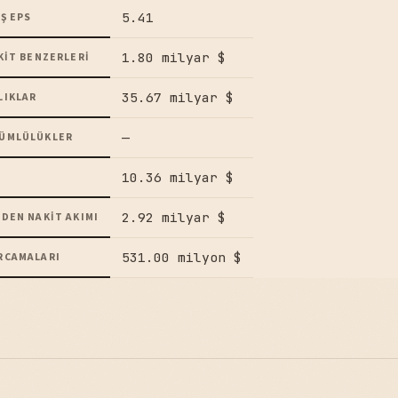
5.41
Ş EPS
1.80 milyar $
KIT BENZERLERI
35.67 milyar $
LIKLAR
—
ÜMLÜLÜKLER
10.36 milyar $
2.92 milyar $
DEN NAKIT AKIMI
531.00 milyon $
RCAMALARI