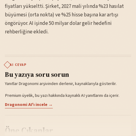
fiyatları yükseltti. Şirket, 2027 mali yılında %23 hasılat
büyümesi (orta nokta) ve %25 hisse başına kar artışı
öngörüyor. AI işinde 50 milyar dolar gelir hedefini
rehberliğine ekledi.
AI CEVAP
Bu yazıya soru sorun
Yanıtlar Dragonomi arşivinden derlenir, kaynaklarıyla gösterilir.
Premium üyelik, bu yazı hakkında kaynaklı AI yanıtlarını da içerir.
Dragonomi AI'ı incele →
Öne Çıkanlar