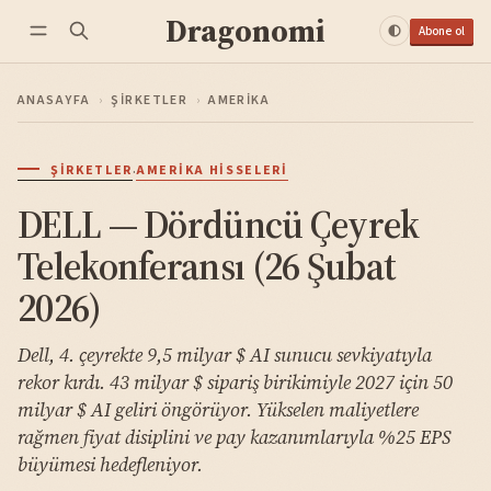
Dragonomi
Abone ol
ANASAYFA
›
ŞIRKETLER
›
AMERIKA
·
ŞIRKETLER
AMERIKA HISSELERI
DELL — Dördüncü Çeyrek
Telekonferansı (26 Şubat
2026)
Dell, 4. çeyrekte 9,5 milyar $ AI sunucu sevkiyatıyla
rekor kırdı. 43 milyar $ sipariş birikimiyle 2027 için 50
milyar $ AI geliri öngörüyor. Yükselen maliyetlere
rağmen fiyat disiplini ve pay kazanımlarıyla %25 EPS
büyümesi hedefleniyor.