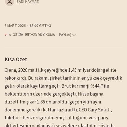
SADI KAYMAZ
6 MART 2026
15:00 GMT+3
3 DK OKUMA
PAYLAŞ
↻ 13:36 GMT+3
Kısa Özet
Ciena, 2026 mali ilk çeyreğinde 1,43 milyar dolar gelirle
rekor kırdı. Bu rakam, şirket tarihinin en yüksek çeyreklik
geliri olarak kayıtlara geçti. Brüt kar marjı %44,7 ile
beklentilerin üzerinde gerçekleşti. Hisse başına
düzeltilmiş kar 1,35 dolar oldu, geçen yılın aynı
dönemine göre iki kattan fazla arttı. CEO Gary Smith,
talebin "benzeri görülmemiş" olduğunu ve sipariş
aktivitesinin olağanüstü seviyelere ulaştığını söyledi.