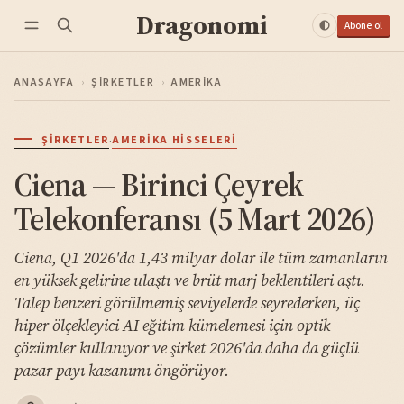
Dragonomi
Abone ol
ANASAYFA
›
ŞIRKETLER
›
AMERIKA
·
ŞIRKETLER
AMERIKA HISSELERI
Ciena — Birinci Çeyrek
Telekonferansı (5 Mart 2026)
Ciena, Q1 2026'da 1,43 milyar dolar ile tüm zamanların
en yüksek gelirine ulaştı ve brüt marj beklentileri aştı.
Talep benzeri görülmemiş seviyelerde seyrederken, üç
hiper ölçekleyici AI eğitim kümelemesi için optik
çözümler kullanıyor ve şirket 2026'da daha da güçlü
pazar payı kazanımı öngörüyor.