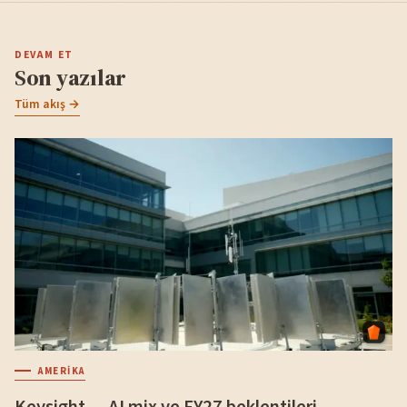
DEVAM ET
Son yazılar
Tüm akış →
AMERIKA
Keysight — AI mix ve FY27 beklentileri