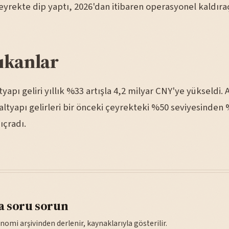
çeyrekte dip yaptı, 2026'dan itibaren operasyonel kaldır
ıkanlar
ltyapı geliri yıllık %33 artışla 4,2 milyar CNY'ye yükseldi.
 altyapı gelirleri bir önceki çeyrekteki %50 seviyesinden
çradı.
a soru sorun
nomi arşivinden derlenir, kaynaklarıyla gösterilir.