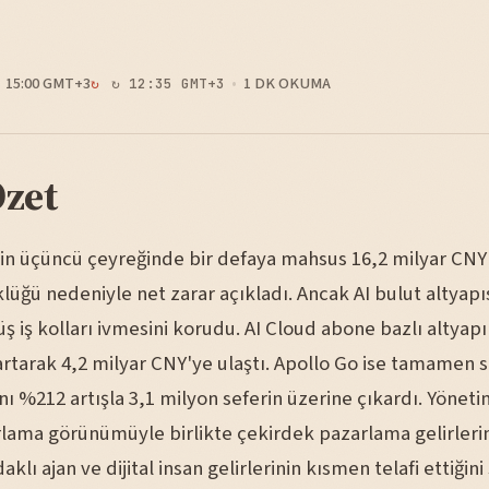
15:00 GMT+3
1 DK OKUMA
↻ 12:35 GMT+3
Özet
in üçüncü çeyreğinde bir defaya mahsus 16,2 milyar CNY'l
üğü nedeniyle net zarar açıkladı. Ancak AI bulut altyapı
 iş kolları ivmesini korudu. AI Cloud abone bazlı altyapı 
artarak 4,2 milyar CNY'ye ulaştı. Apollo Go ise tamamen 
nı %212 artışla 3,1 milyon seferin üzerine çıkardı. Yönetim
rlama görünümüyle birlikte çekirdek pazarlama gelirleri
klı ajan ve dijital insan gelirlerinin kısmen telafi ettiğini