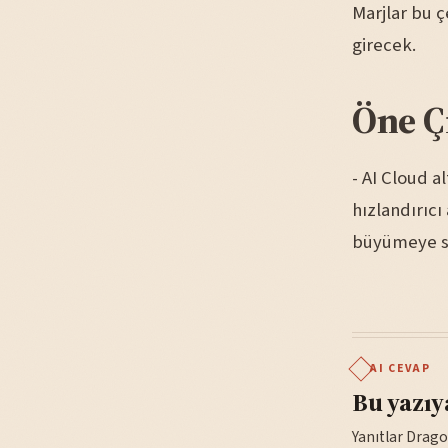
Marjlar bu 
girecek.
Öne Ç
- AI Cloud a
hızlandırıcı
büyümeye sı
AI CEVAP
Bu yazıy
Yanıtlar Drago