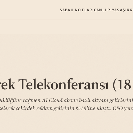
SABAH NOTLARI
CANLI PIYASA
ŞIRK
k Telekonferansı (18
üşüklüğüne rağmen AI Cloud abone bazlı altyapı gelirler
elerek çekirdek reklam gelirinin %18'ine ulaştı. CFO yen