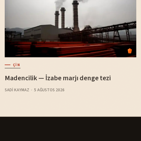
ÇIN
Madencilik — İzabe marjı denge tezi
SADI KAYMAZ
5 AĞUSTOS 2026