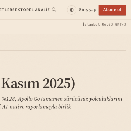
Giriş yap
Abone ol
ETLER
SEKTÖREL ANALIZ
İstanbul
06:03 GMT+3
 Kasım 2025)
ini %128, Apollo Go tamamen sürücüsüz yolculuklarını
i AI-native raporlamayla birlik