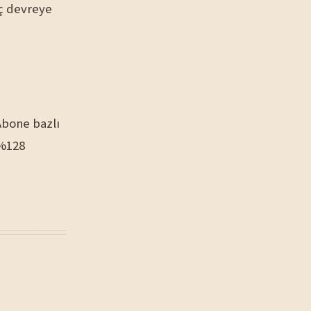
aç devreye
 Abone bazlı
 %128