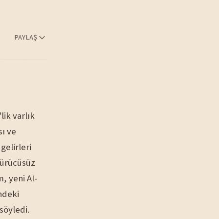
PAYLAŞ
ik varlık
sı ve
gelirleri
sürücüsüz
, yeni AI-
ndeki
 söyledi.