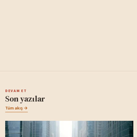
DEVAM ET
Son yazılar
Tüm akış →