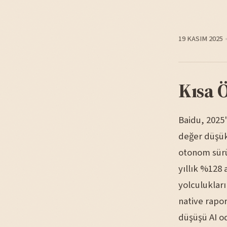
19 KASIM 2025
Kısa 
Baidu, 2025'
değer düşükl
otonom sürüş
yıllık %128 
yolculukları
native rapo
düşüşü AI oda