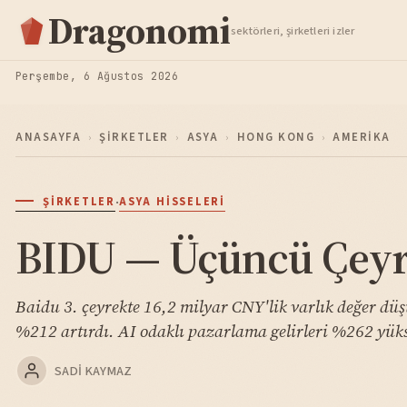
Hisse Analiz
Dragonomi
sektörleri, şirketleri izler
TAKIP ET
Perşembe, 6 Ağustos 2026
ANASAYFA
›
ŞIRKETLER
›
ASYA
›
HONG KONG
›
AMERIKA
·
ŞIRKETLER
ASYA HISSELERI
BIDU — Üçüncü Çeyre
Baidu 3. çeyrekte 16,2 milyar CNY'lik varlık değer d
%212 artırdı. AI odaklı pazarlama gelirleri %262 yüks
SADI KAYMAZ