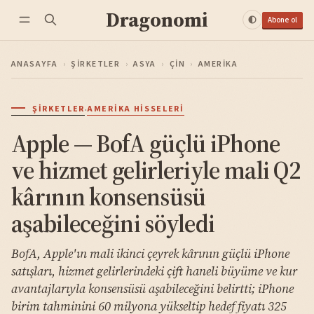
Dragonomi
Abone ol
ANASAYFA
›
ŞIRKETLER
›
ASYA
›
ÇIN
›
AMERIKA
·
ŞIRKETLER
AMERIKA HISSELERI
Apple — BofA güçlü iPhone
ve hizmet gelirleriyle mali Q2
kârının konsensüsü
aşabileceğini söyledi
BofA, Apple'ın mali ikinci çeyrek kârının güçlü iPhone
satışları, hizmet gelirlerindeki çift haneli büyüme ve kur
avantajlarıyla konsensüsü aşabileceğini belirtti; iPhone
birim tahminini 60 milyona yükseltip hedef fiyatı 325