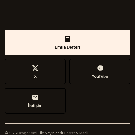
Emtia Defteri
X
YouTube
İletişim
©2026
Dragonomi
.
ile yayınlandı
Ghost
&
Maali
.