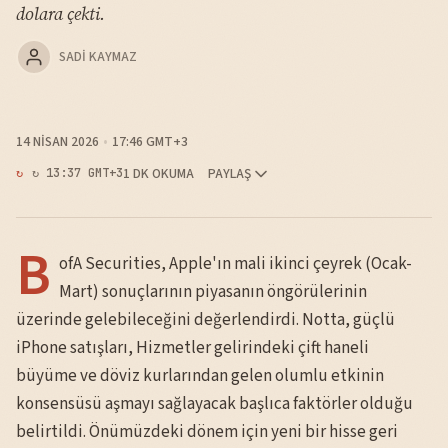
dolara çekti.
SADI KAYMAZ
14 NISAN 2026
17:46 GMT+3
1 DK OKUMA
PAYLAŞ
↻ 13:37 GMT+3
B
ofA Securities, Apple'ın mali ikinci çeyrek (Ocak-
Mart) sonuçlarının piyasanın öngörülerinin
üzerinde gelebileceğini değerlendirdi. Notta, güçlü
iPhone satışları, Hizmetler gelirindeki çift haneli
büyüme ve döviz kurlarından gelen olumlu etkinin
konsensüsü aşmayı sağlayacak başlıca faktörler olduğu
belirtildi. Önümüzdeki dönem için yeni bir hisse geri