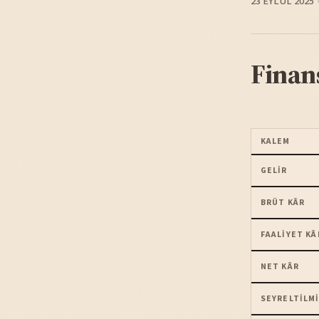
23 EYLÜL 2025
Finan
KALEM
GELIR
BRÜT KÂR
FAALIYET KÂ
NET KÂR
SEYRELTILMI