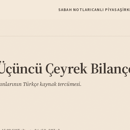
SABAH NOTLARI
CANLI PIYASA
ŞIRK
Üçüncü Çeyrek Bilanç
anlarının Türkçe kaynak tercümesi.