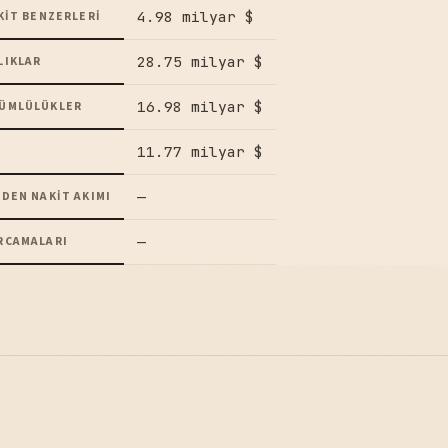
4.98 milyar $
KIT BENZERLERI
28.75 milyar $
LIKLAR
16.98 milyar $
ÜMLÜLÜKLER
11.77 milyar $
—
DEN NAKIT AKIMI
—
RCAMALARI