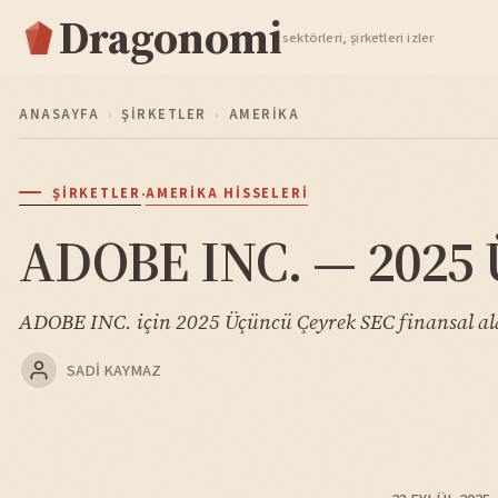
Dragonomi
TAKIP ET
sektörleri, şirketleri izler
ANASAYFA
›
ŞIRKETLER
›
AMERIKA
·
ŞIRKETLER
AMERIKA HISSELERI
ADOBE INC. — 2025 
ADOBE INC. için 2025 Üçüncü Çeyrek SEC finansal al
SADI KAYMAZ