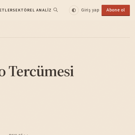
Giriş yap
Abone ol
ETLER
SEKTÖREL ANALIZ
o Tercümesi