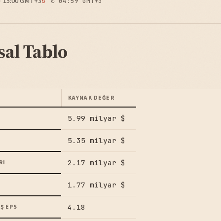
15:00 GMT+3
↻ 04:59 GMT+3
sal Tablo
KAYNAK DEĞER
5.99 milyar $
5.35 milyar $
2.17 milyar $
RI
1.77 milyar $
4.18
Ş EPS