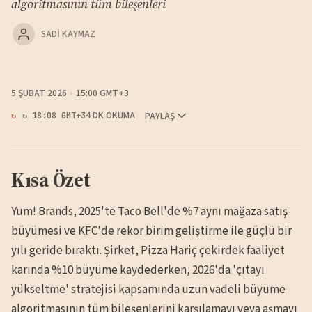
algoritmasının tüm bileşenleri
SADI KAYMAZ
5 ŞUBAT 2026
15:00 GMT+3
4 DK OKUMA
PAYLAŞ
↻ 18:08 GMT+3
Kısa Özet
Yum! Brands, 2025'te Taco Bell'de %7 aynı mağaza satış
büyümesi ve KFC'de rekor birim geliştirme ile güçlü bir
yılı geride bıraktı. Şirket, Pizza Hariç çekirdek faaliyet
karında %10 büyüme kaydederken, 2026'da 'çıtayı
yükseltme' stratejisi kapsamında uzun vadeli büyüme
algoritmasının tüm bileşenlerini karşılamayı veya aşmayı