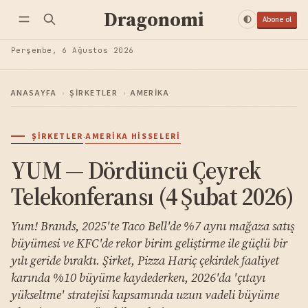
Dragonomi
Abone ol
Perşembe, 6 Ağustos 2026
ANASAYFA
›
ŞIRKETLER
›
AMERIKA
·
ŞIRKETLER
AMERIKA HISSELERI
YUM — Dördüncü Çeyrek
Telekonferansı (4 Şubat 2026)
Yum! Brands, 2025'te Taco Bell'de %7 aynı mağaza satış
büyümesi ve KFC'de rekor birim geliştirme ile güçlü bir
yılı geride bıraktı. Şirket, Pizza Hariç çekirdek faaliyet
karında %10 büyüme kaydederken, 2026'da 'çıtayı
yükseltme' stratejisi kapsamında uzun vadeli büyüme