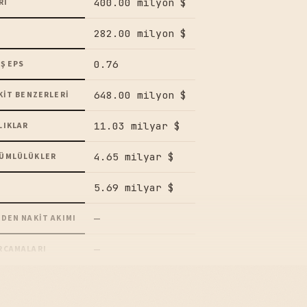
400.00 milyon $
RI
282.00 milyon $
0.76
Ş EPS
648.00 milyon $
KIT BENZERLERI
11.03 milyar $
LIKLAR
4.65 milyar $
ÜMLÜLÜKLER
5.69 milyar $
—
DEN NAKIT AKIMI
—
RCAMALARI