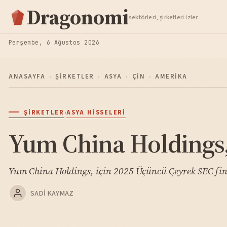
Hisse Analiz
Dragonomi
sektörleri, şirketleri izler
TAKIP ET
Perşembe, 6 Ağustos 2026
ANASAYFA
›
ŞIRKETLER
›
ASYA
›
ÇIN
›
AMERIKA
·
ŞIRKETLER
ASYA HISSELERI
Yum China Holdings,
Yum China Holdings, için 2025 Üçüncü Çeyrek SEC fin
SADI KAYMAZ