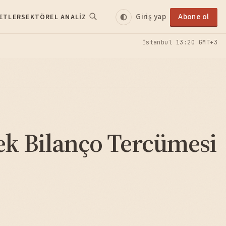
Giriş yap
Abone ol
ETLER
SEKTÖREL ANALIZ
İstanbul
13:20 GMT+3
ek Bilanço Tercümesi