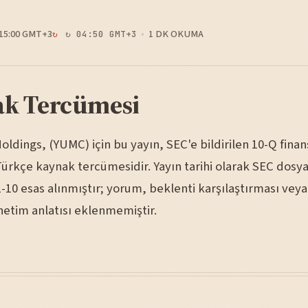
15:00 GMT+3
1 DK OKUMA
↻ 04:50 GMT+3
k Tercümesi
ldings, (YUMC) için bu yayın, SEC'e bildirilen 10-Q finan
Türkçe kaynak tercümesidir. Yayın tarihi olarak SEC dosya
-10 esas alınmıştır; yorum, beklenti karşılaştırması vey
etim anlatısı eklenmemiştir.