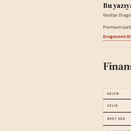
Bu yazıy
Yanıtlar Drago
Premium üyelik
Dragonomi AI'
Finan
KALEM
GELIR
BRÜT KÂR