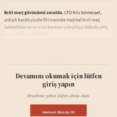
Brüt marj görünümü soruldu.
CFO Kris Sennesael,
ardışık bazda yüzde 50 civarında marjinal brüt marj
beklediklerini ve ürün karması iyileştikçe daha da artış
öngördüklerini belirtti.
Devamını okumak için lütfen
giriş yapın
Hesabınız yoksa lütfen abone olun.
Hemen Abone Ol