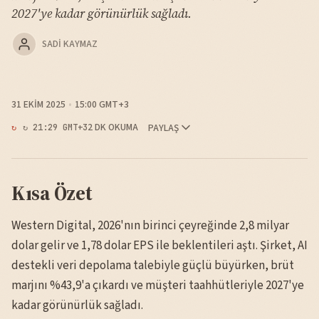
2027'ye kadar görünürlük sağladı.
SADI KAYMAZ
31 EKIM 2025
15:00 GMT+3
2 DK OKUMA
PAYLAŞ
↻ 21:29 GMT+3
Kısa Özet
Western Digital, 2026'nın birinci çeyreğinde 2,8 milyar
dolar gelir ve 1,78 dolar EPS ile beklentileri aştı. Şirket, AI
destekli veri depolama talebiyle güçlü büyürken, brüt
marjını %43,9'a çıkardı ve müşteri taahhütleriyle 2027'ye
kadar görünürlük sağladı.