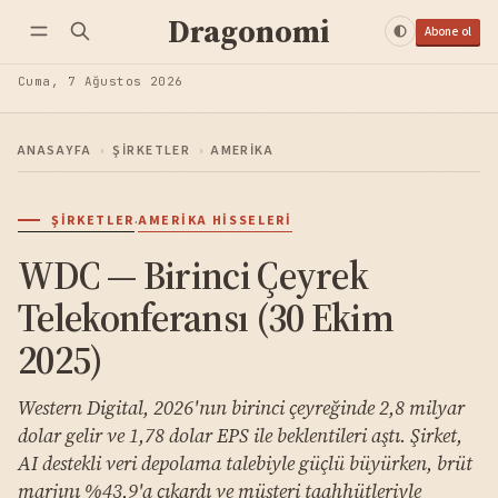
Dragonomi
Abone ol
Cuma, 7 Ağustos 2026
ANASAYFA
›
ŞIRKETLER
›
AMERIKA
·
ŞIRKETLER
AMERIKA HISSELERI
WDC — Birinci Çeyrek
Telekonferansı (30 Ekim
2025)
Western Digital, 2026'nın birinci çeyreğinde 2,8 milyar
dolar gelir ve 1,78 dolar EPS ile beklentileri aştı. Şirket,
AI destekli veri depolama talebiyle güçlü büyürken, brüt
marjını %43,9'a çıkardı ve müşteri taahhütleriyle