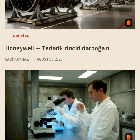
AMERIKA
Honeywell — Tedarik zinciri darboğazı
SADI KAYMAZ
7 AĞUSTOS 2026