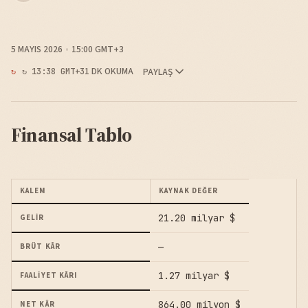
5 MAYIS 2026
15:00 GMT+3
1 DK OKUMA
PAYLAŞ
↻ 13:38 GMT+3
Finansal Tablo
KALEM
KAYNAK DEĞER
21.20 milyar $
GELIR
—
BRÜT KÂR
1.27 milyar $
FAALIYET KÂRI
864.00 milyon $
NET KÂR