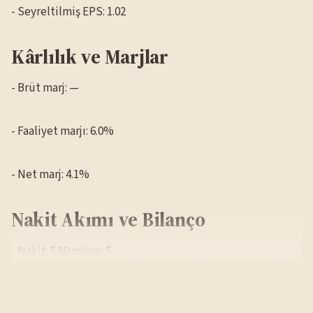
- Seyreltilmiş EPS: 1.02
Kârlılık ve Marjlar
- Brüt marj: —
- Faaliyet marjı: 6.0%
- Net marj: 4.1%
Nakit Akımı ve Bilanço
- Nakit: 5.80 milyar $