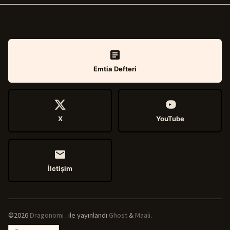
Emtia Defteri
X
YouTube
İletişim
©2026
Dragonomi
.
ile yayınlandı
Ghost
&
Maali
.