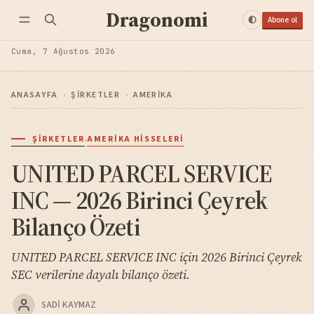
Dragonomi
Abone ol
Cuma, 7 Ağustos 2026
ANASAYFA
›
ŞIRKETLER
›
AMERIKA
·
ŞIRKETLER
AMERIKA HISSELERI
UNITED PARCEL SERVICE
INC — 2026 Birinci Çeyrek
Bilanço Özeti
UNITED PARCEL SERVICE INC için 2026 Birinci Çeyrek
SEC verilerine dayalı bilanço özeti.
SADI KAYMAZ