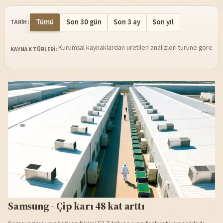
Tümü
Son 30 gün
Son 3 ay
Son yıl
TARIH:
Kurumsal kaynaklardan üretilen analizleri türüne göre sü
KAYNAK TÜRLERI:
Samsung - Çip karı 48 kat arttı