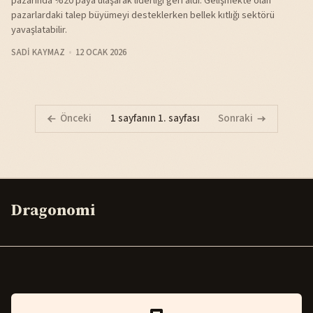
pazarında %20 paya ulaşarak liderliği geri aldı. Gelişmekte olan
pazarlardaki talep büyümeyi desteklerken bellek kıtlığı sektörü
yavaşlatabilir.
SADI KAYMAZ
12 OCAK 2026
Önceki
1 sayfanın 1. sayfası
Sonraki
Dragonomi