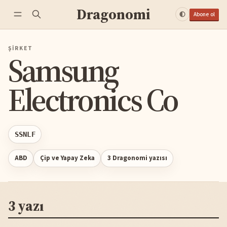
Dragonomi
Abone ol
ŞIRKET
Samsung
Electronics Co
SSNLF
ABD
Çip ve Yapay Zeka
3 Dragonomi yazısı
3 yazı