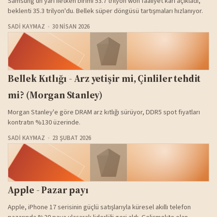
Samsung'un yarı iletken birimi 53.7 trilyon won faaliyet karı açıkladı,
beklenti 35.3 trilyon'du. Bellek süper döngüsü tartışmaları hızlanıyor.
SADI KAYMAZ
30 NISAN 2026
Bellek Kıtlığı - Arz yetişir mi, Çinliler tehdit
mi? (Morgan Stanley)
Morgan Stanley'e göre DRAM arz kıtlığı sürüyor, DDR5 spot fiyatları
kontratın %130 üzerinde.
SADI KAYMAZ
23 ŞUBAT 2026
Apple - Pazar payı
Apple, iPhone 17 serisinin güçlü satışlarıyla küresel akıllı telefon