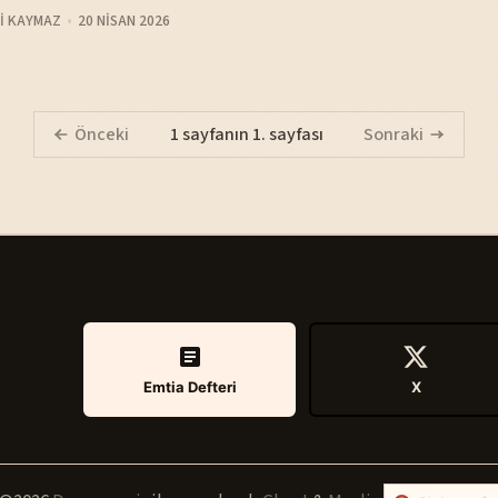
I KAYMAZ
20 NISAN 2026
Önceki
1 sayfanın 1. sayfası
Sonraki
Emtia Defteri
X