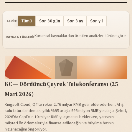
Tümü
Son 30 gün
Son 3 ay
Son yıl
TARIH:
Kurumsal kaynaklardan üretilen analizleri türüne göre sü
KAYNAK TÜRLERI:
KC — Dördüncü Çeyrek Telekonferansı (25
Mart 2026)
Kingsoft Cloud, Q4'te rekor 2,76 milyar RMB gelir elde ederken, AI iş
kolu faturalandırması yıllık %95 artışla 926 milyon RMB'ye ulaştı. Şirket,
2026'da CapEx'in 10 milyar RMB'yi aşmasını beklerken, yarısının
müşteri ön ödemeleriyle finanse edileceğini ve büyüme hızının
hızlanacağını öngörüyor.