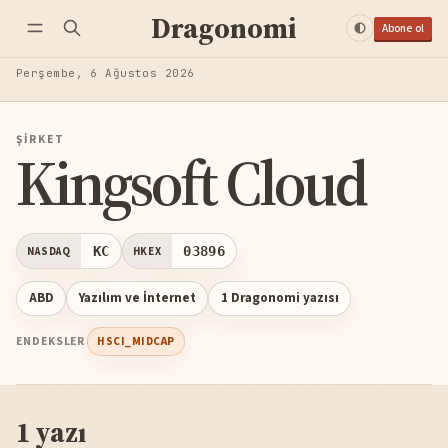
Dragonomi
Abone ol
Perşembe, 6 Ağustos 2026
ŞIRKET
Kingsoft Cloud
KC
03896
NASDAQ
HKEX
ABD
Yazılım ve İnternet
1 Dragonomi yazısı
ENDEKSLER
HSCI_MIDCAP
1 yazı