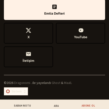
Emtia Defteri
X
YouTube
İletişim
©2026
Dragonomi
.
ile yayınlandı
Ghost
&
Maali
.
SABAH NOTU
ABONE OL
ARA