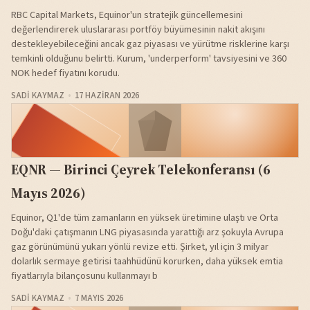
RBC Capital Markets, Equinor'un stratejik güncellemesini
değerlendirerek uluslararası portföy büyümesinin nakit akışını
destekleyebileceğini ancak gaz piyasası ve yürütme risklerine karşı
temkinli olduğunu belirtti. Kurum, 'underperform' tavsiyesini ve 360
NOK hedef fiyatını korudu.
SADI KAYMAZ
17 HAZIRAN 2026
EQNR — Birinci Çeyrek Telekonferansı (6
Mayıs 2026)
Equinor, Q1'de tüm zamanların en yüksek üretimine ulaştı ve Orta
Doğu'daki çatışmanın LNG piyasasında yarattığı arz şokuyla Avrupa
gaz görünümünü yukarı yönlü revize etti. Şirket, yıl için 3 milyar
dolarlık sermaye getirisi taahhüdünü korurken, daha yüksek emtia
fiyatlarıyla bilançosunu kullanmayı b
SADI KAYMAZ
7 MAYIS 2026