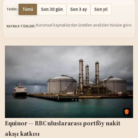
Tümü
Son 30 gün
Son 3 ay
Son yıl
TARIH:
Kurumsal kaynaklardan üretilen analizleri türüne göre sü
KAYNAK TÜRLERI:
Equinor — RBC uluslararası portföy nakit
akışı katkısı