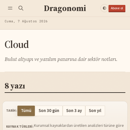
Dragonomi
Abone ol
Cuma, 7 Ağustos 2026
Cloud
Bulut altyapı ve yazılım pazarına dair sektör notları.
8 yazı
Tümü
Son 30 gün
Son 3 ay
Son yıl
TARIH:
Kurumsal kaynaklardan üretilen analizleri türüne göre sü
KAYNAK TÜRLERI: