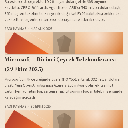
Salesforce 3. çeyrekte 10,26 milyar dolar gelirle %9 büyüme
kaydetti, CRPO %11 arttı. Agentforce ARR'si 540 milyon dolara ulaştı,
362 müşteri tüketim tankını yeniledi. Şirket FY26 nakit akışı beklentisini
yükseltti ve agentic enterprise dönüşümüne liderlik ediyor.
SADI KAYMAZ
4 ARALIK 2025
Microsoft — Birinci Çeyrek Telekonferansı
(29 Ekim 2025)
Microsoft'un ilk çeyreğinde ticari RPO %51 artarak 392 milyar dolara
ulaştı. Yeni OpenAI anlaşması Azure'a 250 milyar dolar ek taahhüt
getirirken yönetim kapasitenin mali yıl sonuna kadar talebin gerisinde
kalacağını açıkladı.
SADI KAYMAZ
30 EKIM 2025