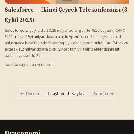
Salesforce — İkinci Çeyrek Telekonferansı (3
Eylül 2025)
Salesforce 2. çeyrekte 10,25 milyar dolar gelirle %10 büyüdü, CRPO
%11 artışla 29,4 milyar dolara ulaştı. Agentforce 6 bini aşkın ücretli
anlaşmayla hızla ölçeklenirken Yapay Zeka ve Veri Bulutu ARR’si %120
artarak 1,2 milyar dolara çıktı. Şirket tam yıl gelir beklentisinin alt
bandını yükseltti, 20
SADI KAYMAZ
4 EYLÜL 2025
Önceki
1 sayfanın 1. sayfası
Sonraki
Dragonomi