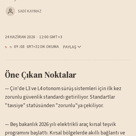
SADI KAYMAZ
24 HAZIRAN 2026
12:00 GMT+3
2 DK OKUMA
PAYLAŞ
↻ 09:08 GMT+3
Öne Çıkan Noktalar
— Çin'de L3 ve L4 otonom sürüş sistemleri için ilk kez
zorunlu güvenlik standardı getiriliyor. Standartlar
"tavsiye" statüsünden "zorunlu"ya çekiliyor.
— Beş bakanlık 2026 yılı elektrikli araç kırsal teşvik
programını başlattı. Kırsal bölgelerde akıllı bağlantı ve