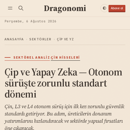
Dragonomi
Abone ol
Perşembe, 6 Ağustos 2026
ANASAYFA
›
SEKTÖRLER
›
ÇIP VE YZ
·
SEKTÖREL ANALIZ
ÇIN HISSELERI
Çip ve Yapay Zeka — Otonom
sürüşte zorunlu standart
dönemi
Çin, L3 ve L4 otonom sürüş için ilk kez zorunlu güvenlik
standardı getiriyor. Bu adım, üreticilerin donanım
yatırımlarını hızlandıracak ve sektörde yapısal fırsatları
öne çıkaracak.