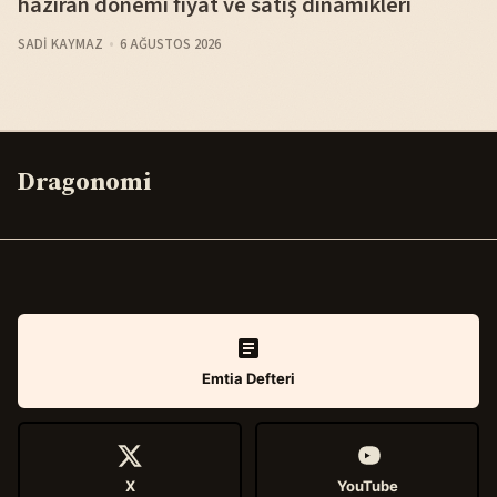
haziran dönemi fiyat ve satış dinamikleri
SADI KAYMAZ
6 AĞUSTOS 2026
Dragonomi
Emtia Defteri
X
YouTube