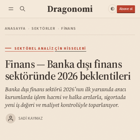
Dragonomi
Abone ol
ANASAYFA
›
SEKTÖRLER
›
FINANS
·
SEKTÖREL ANALIZ
ÇIN HISSELERI
Finans — Banka dışı finans
sektöründe 2026 beklentileri
Banka dışı finans sektörü 2026’nın ilk yarısında aracı
kurumlarda işlem hacmi ve halka arzlarla, sigortada
yeni iş değeri ve maliyet kontrolüyle toparlanıyor.
SADI KAYMAZ