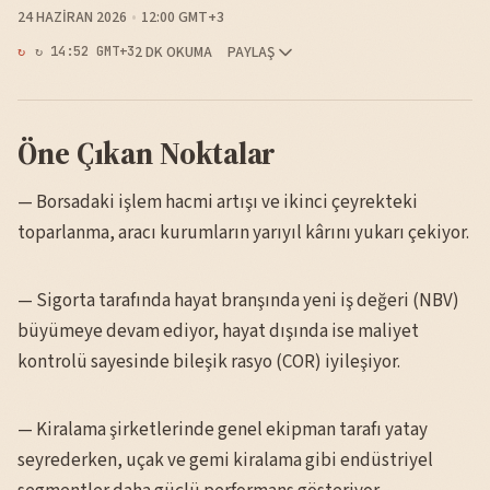
24 HAZIRAN 2026
12:00 GMT+3
2 DK OKUMA
PAYLAŞ
↻ 14:52 GMT+3
Öne Çıkan Noktalar
— Borsadaki işlem hacmi artışı ve ikinci çeyrekteki
toparlanma, aracı kurumların yarıyıl kârını yukarı çekiyor.
— Sigorta tarafında hayat branşında yeni iş değeri (NBV)
büyümeye devam ediyor, hayat dışında ise maliyet
kontrolü sayesinde bileşik rasyo (COR) iyileşiyor.
— Kiralama şirketlerinde genel ekipman tarafı yatay
seyrederken, uçak ve gemi kiralama gibi endüstriyel