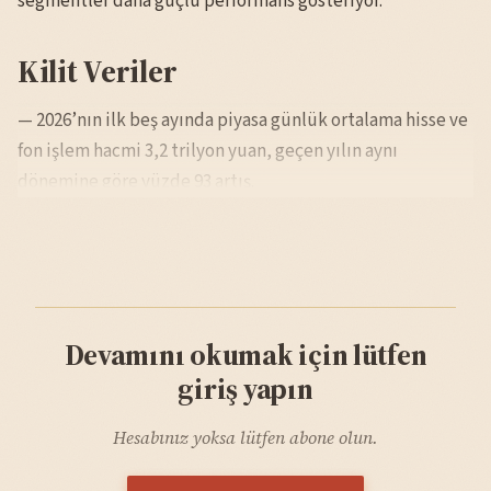
segmentler daha güçlü performans gösteriyor.
Kilit Veriler
— 2026’nın ilk beş ayında piyasa günlük ortalama hisse ve
fon işlem hacmi 3,2 trilyon yuan, geçen yılın aynı
dönemine göre yüzde 93 artış.
Devamını okumak için lütfen
giriş yapın
Hesabınız yoksa lütfen abone olun.