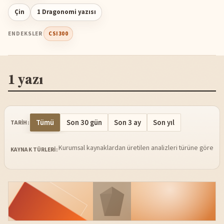
Çin
1 Dragonomi yazısı
ENDEKSLER
CSI300
1 yazı
Tümü
Son 30 gün
Son 3 ay
Son yıl
TARIH:
Kurumsal kaynaklardan üretilen analizleri türüne göre sü
KAYNAK TÜRLERI: