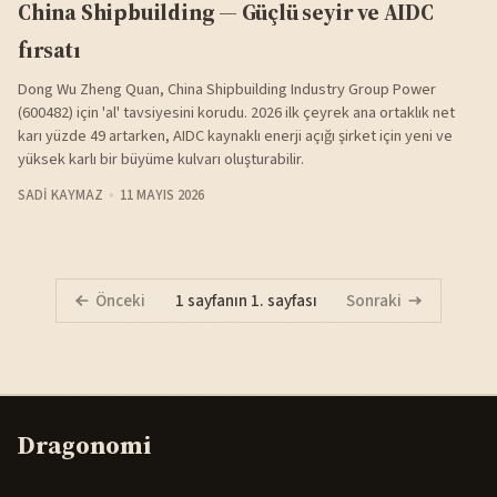
China Shipbuilding — Güçlü seyir ve AIDC
fırsatı
Dong Wu Zheng Quan, China Shipbuilding Industry Group Power
(600482) için 'al' tavsiyesini korudu. 2026 ilk çeyrek ana ortaklık net
karı yüzde 49 artarken, AIDC kaynaklı enerji açığı şirket için yeni ve
yüksek karlı bir büyüme kulvarı oluşturabilir.
SADI KAYMAZ
11 MAYIS 2026
Önceki
1 sayfanın 1. sayfası
Sonraki
Dragonomi