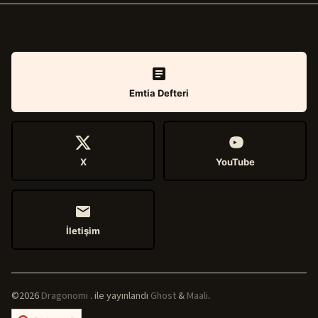
Emtia Defteri
X
YouTube
İletişim
©2026
Dragonomi
.
ile yayınlandı
Ghost
&
Maali
.