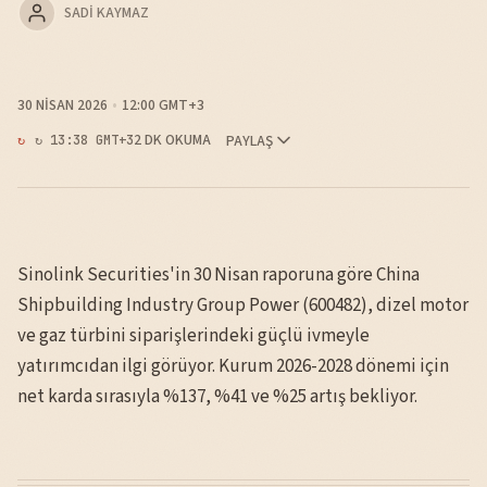
SADI KAYMAZ
30 NISAN 2026
12:00 GMT+3
2 DK OKUMA
PAYLAŞ
↻ 13:38 GMT+3
Sinolink Securities'in 30 Nisan raporuna göre China
Shipbuilding Industry Group Power (600482), dizel motor
ve gaz türbini siparişlerindeki güçlü ivmeyle
yatırımcıdan ilgi görüyor. Kurum 2026-2028 dönemi için
net karda sırasıyla %137, %41 ve %25 artış bekliyor.