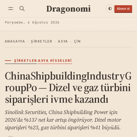
Dragonomi
Abone ol
Perşembe, 6 Ağustos 2026
ANASAYFA
›
ŞIRKETLER
›
ASYA
›
ÇIN
·
ŞIRKETLER
ASYA HISSELERI
ChinaShipbuildingIndustryG
roupPo — Dizel ve gaz türbini
siparişleri ivme kazandı
Sinolink Securities, China Shipbuilding Power için
2026'da %137 net kar artışı öngörüyor. Dizel motor
siparişleri %23, gaz türbini siparişleri %41 büyüdü.