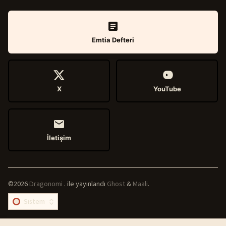
Emtia Defteri
X
YouTube
İletişim
©2026
Dragonomi
.
ile yayınlandı
Ghost
&
Maali
.