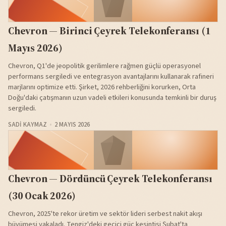
Chevron — Birinci Çeyrek Telekonferansı (1
Mayıs 2026)
Chevron, Q1'de jeopolitik gerilimlere rağmen güçlü operasyonel
performans sergiledi ve entegrasyon avantajlarını kullanarak rafineri
marjlarını optimize etti. Şirket, 2026 rehberliğini korurken, Orta
Doğu'daki çatışmanın uzun vadeli etkileri konusunda temkinli bir duruş
sergiledi.
SADI KAYMAZ
2 MAYIS 2026
Chevron — Dördüncü Çeyrek Telekonferansı
(30 Ocak 2026)
Chevron, 2025'te rekor üretim ve sektör lideri serbest nakit akışı
büyümesi yakaladı. Tengiz'deki geçici güç kesintisi Şubat'ta