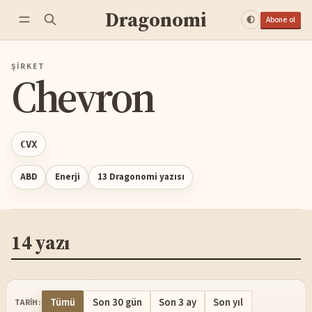
Dragonomi
Abone ol
ŞIRKET
Chevron
CVX
ABD
Enerji
13 Dragonomi yazısı
14 yazı
Tümü
Son 30 gün
Son 3 ay
Son yıl
TARIH: