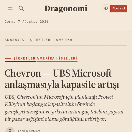
Dragonomi
Abone ol
Cuma, 7 Ağustos 2026
ANASAYFA
›
ŞIRKETLER
›
AMERIKA
·
ŞIRKETLER
AMERIKA HISSELERI
Chevron — UBS Microsoft
anlaşmasıyla kapasite artışı
UBS, Chevron'un Microsoft için planladığı Project
Kilby'nin başlangıç kapasitesinin ötesinde
genişleyebileceğini ve şirketin artan güç talebini yapısal
bir pazar değişimi olarak gördüğünü belirtiyor.
SADI KAYMAZ