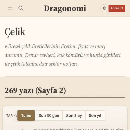
Dragonomi
Abone ol
Çelik
Küresel çelik üreticilerinin üretim, fiyat ve marj
durumu. Demir cevheri, kok kömürü ve hurda girdileri
ile çelik talebine dair sektör notları.
269 yazı
(Sayfa 2)
Tümü
Son 30 gün
Son 3 ay
Son yıl
TARIH: