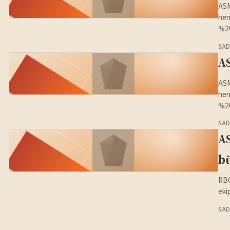
ASM
hem
%20
SAD
AS
ASM
hem
%20
SAD
AS
bü
RBC
eki
SAD