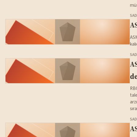
müş
SAD
AS
ASM
kal
SAD
AS
de
RBC
tal
arz
sıra
SAD
AS