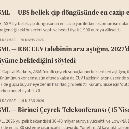
ML — UBS bellek çip döngüsünde en cazip 
, ASML'yi bellek çip döngüsünün en cazip yarı iletken ekipman ismi olara
beğendiği sektör seçimi yaptı ve hedef fiyatı 1.900 euroya yükseltti.
I KAYMAZ
20 MAYIS 2026
ML — RBC EUV talebinin arzı aştığını, 2027'
yüme beklediğini söyledi
 Capital Markets, ASML'nin ilk çeyrek sonuçlarının beklentileri aştığını, i
ünümünün konsensüsün altında kalsa da EUV talebinin arzın üzerinde s
7'de güçlü büyümeye zemin hazırladığını belirtti. Kurum, hisse için 'ou
urken hedef fiyatı 1.70
I KAYMAZ
16 NISAN 2026
ML — Birinci Çeyrek Telekonferansı (15 Nis
L, 2026 yılı gelir beklentisini 36-40 milyar euroya yükseltti ve Low-NA 
7'de en az 80 sisteme çıkaracağını duyurdu. Yönetim, AI kaynaklı talebin 