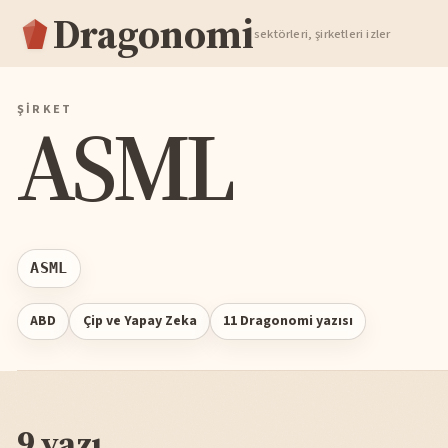
Dragonomi
TAKIP ET
sektörleri, şirketleri izler
ŞIRKET
ASML
ASML
ABD
Çip ve Yapay Zeka
11 Dragonomi yazısı
9 yazı