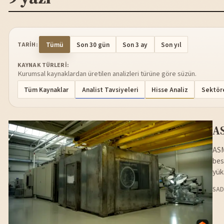
Tümü
Son 30 gün
Son 3 ay
Son yıl
TARIH:
KAYNAK TÜRLERI:
Kurumsal kaynaklardan üretilen analizleri türüne göre süzün.
Tüm Kaynaklar
Analist Tavsiyeleri
Hisse Analiz
Sektöre
AS
ASM
bes
yük
SAD