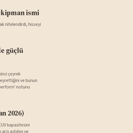
ekipman ismi
k nitelendirdi, hisseyi
de güçlü
kinci çeyrek
eyrettiğini ve bunun
tperform' notunu
an 2026)
EUV kapasitesini
arzı aştığını ve