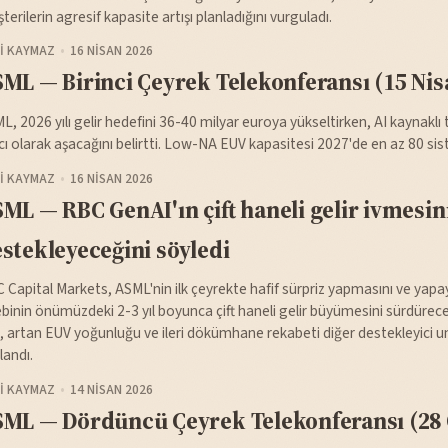
terilerin agresif kapasite artışı planladığını vurguladı.
I KAYMAZ
16 NISAN 2026
ML — Birinci Çeyrek Telekonferansı (15 Nis
L, 2026 yılı gelir hedefini 36-40 milyar euroya yükseltirken, AI kaynaklı
ıcı olarak aşacağını belirtti. Low-NA EUV kapasitesi 2027'de en az 80 sis
I KAYMAZ
16 NISAN 2026
ML — RBC GenAI'ın çift haneli gelir ivmesini
stekleyeceğini söyledi
 Capital Markets, ASML'nin ilk çeyrekte hafif sürpriz yapmasını ve yapa
ebinin önümüzdeki 2-3 yıl boyunca çift haneli gelir büyümesini sürdürece
ı, artan EUV yoğunluğu ve ileri dökümhane rekabeti diğer destekleyici u
landı.
I KAYMAZ
14 NISAN 2026
ML — Dördüncü Çeyrek Telekonferansı (28 