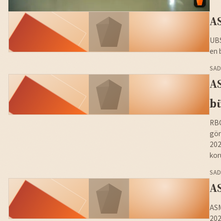
AS
UBS
en 
SAD
AS
bü
RBC
gör
202
kor
SAD
AS
ASM
202