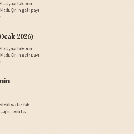
 altyapı talebinin
adı. Çin'in gelir payı
.
Ocak 2026)
 altyapı talebinin
adı. Çin'in gelir payı
.
inin
stekli wafer fab
ğını belirtti.