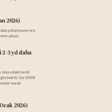
an 2026)
 talep patlamasının arzı
teme çıkıyor.
 2-3 yıl daha
y zeka odaklı GenAI
ğini belirtti. Dar DRAM
nsurlar olarak
Ocak 2026)