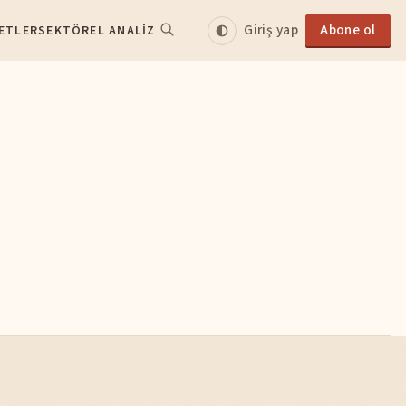
Giriş yap
Abone ol
ETLER
SEKTÖREL ANALIZ