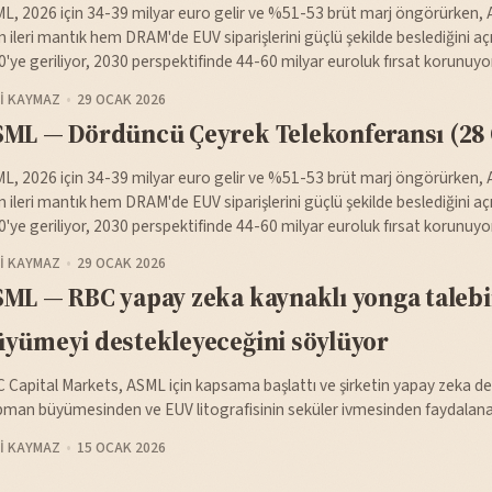
L, 2026 için 34-39 milyar euro gelir ve %51-53 brüt marj öngörürken, AI
 ileri mantık hem DRAM'de EUV siparişlerini güçlü şekilde beslediğini açıkl
'ye geriliyor, 2030 perspektifinde 44-60 milyar euroluk fırsat korunuyor
I KAYMAZ
29 OCAK 2026
ML — Dördüncü Çeyrek Telekonferansı (28 
L, 2026 için 34-39 milyar euro gelir ve %51-53 brüt marj öngörürken, AI
 ileri mantık hem DRAM'de EUV siparişlerini güçlü şekilde beslediğini açıkl
'ye geriliyor, 2030 perspektifinde 44-60 milyar euroluk fırsat korunuyor
I KAYMAZ
29 OCAK 2026
ML — RBC yapay zeka kaynaklı yonga taleb
yümeyi destekleyeceğini söylüyor
 Capital Markets, ASML için kapsama başlattı ve şirketin yapay zeka de
pman büyümesinden ve EUV litografisinin seküler ivmesinden faydalanaca
I KAYMAZ
15 OCAK 2026