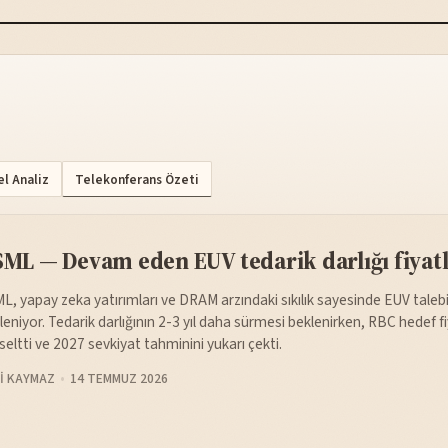
l Analiz
Telekonferans Özeti
ML — Devam eden EUV tedarik darlığı fiya
L, yapay zeka yatırımları ve DRAM arzındaki sıkılık sayesinde EUV taleb
leniyor. Tedarik darlığının 2-3 yıl daha sürmesi beklenirken, RBC hedef f
seltti ve 2027 sevkiyat tahminini yukarı çekti.
I KAYMAZ
14 TEMMUZ 2026