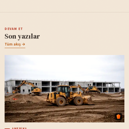
DEVAM ET
Son yazılar
Tüm akış →
AMERIKA