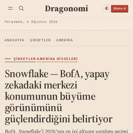
Dragonomi
Abone ol
Perşembe, 6 Ağustos 2026
ANASAYFA
›
ŞIRKETLER
›
AMERIKA
·
ŞIRKETLER
AMERIKA HISSELERI
Snowflake — BofA, yapay
zekadaki merkezi
konumunun büyüme
görünümünü
güçlendirdiğini belirtiyor
BofA, Snowflake’i 2026'nın en iyi altyapı yazılımı seçimi