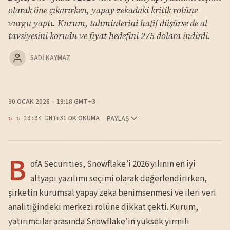
olarak öne çıkarırken, yapay zekadaki kritik rolüne
vurgu yaptı. Kurum, tahminlerini hafif düşürse de al
tavsiyesini korudu ve fiyat hedefini 275 dolara indirdi.
SADI KAYMAZ
30 OCAK 2026
19:18 GMT+3
1 DK OKUMA
PAYLAŞ
↻ 13:34 GMT+3
B
ofA Securities, Snowflake’i 2026 yılının en iyi
altyapı yazılımı seçimi olarak değerlendirirken,
şirketin kurumsal yapay zeka benimsenmesi ve ileri veri
analitiğindeki merkezi rolüne dikkat çekti. Kurum,
yatırımcılar arasında Snowflake’in yüksek yirmili