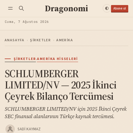
Dragonomi
Abone ol
Cuma, 7 Ağustos 2026
ANASAYFA
›
ŞIRKETLER
›
AMERIKA
·
ŞIRKETLER
AMERIKA HISSELERI
SCHLUMBERGER
LIMITED/NV — 2025 İkinci
Çeyrek Bilanço Tercümesi
SCHLUMBERGER LIMITED/NV için 2025 İkinci Çeyrek
SEC finansal alanlarının Türkçe kaynak tercümesi.
SADI KAYMAZ