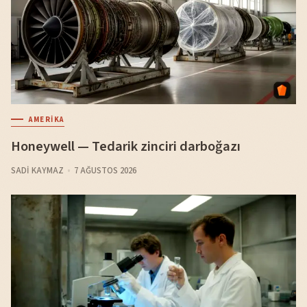
AMERIKA
Honeywell — Tedarik zinciri darboğazı
SADI KAYMAZ
7 AĞUSTOS 2026